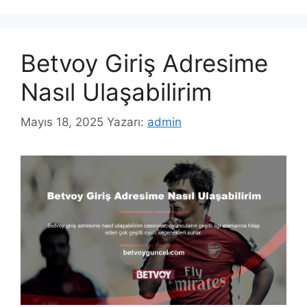
Betvoy Giriş Adresime
Nasıl Ulaşabilirim
Mayıs 18, 2025
Yazarı:
admin