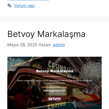
Yorum yap
Betvoy Markalaşma
Mayıs 28, 2025
Yazarı:
admin