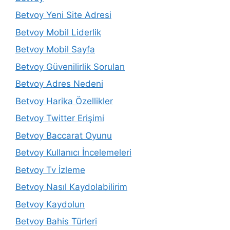
Betvoy Yeni Site Adresi
Betvoy Mobil Liderlik
Betvoy Mobil Sayfa
Betvoy Güvenilirlik Soruları
Betvoy Adres Nedeni
Betvoy Harika Özellikler
Betvoy Twitter Erişimi
Betvoy Baccarat Oyunu
Betvoy Kullanıcı İncelemeleri
Betvoy Tv İzleme
Betvoy Nasıl Kaydolabilirim
Betvoy Kaydolun
Betvoy Bahis Türleri