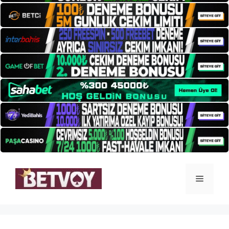
İçeriğe
atla
Menü