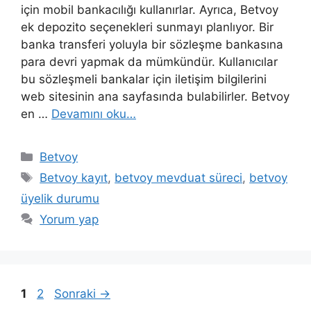
için mobil bankacılığı kullanırlar. Ayrıca, Betvoy
ek depozito seçenekleri sunmayı planlıyor. Bir
banka transferi yoluyla bir sözleşme bankasına
para devri yapmak da mümkündür. Kullanıcılar
bu sözleşmeli bankalar için iletişim bilgilerini
web sitesinin ana sayfasında bulabilirler. Betvoy
en …
Devamını oku…
Kategoriler
Betvoy
Etiketler
Betvoy kayıt
,
betvoy mevduat süreci
,
betvoy
üyelik durumu
Yorum yap
Yazı
Sayfa
Sayfa
1
2
Sonraki
→
dolaşımı