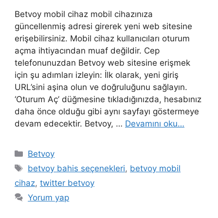
Betvoy mobil cihaz mobil cihazınıza
güncellenmiş adresi girerek yeni web sitesine
erişebilirsiniz. Mobil cihaz kullanıcıları oturum
açma ihtiyacından muaf değildir. Cep
telefonunuzdan Betvoy web sitesine erişmek
için şu adımları izleyin: İlk olarak, yeni giriş
URL’sini aşina olun ve doğruluğunu sağlayın.
‘Oturum Aç’ düğmesine tıkladığınızda, hesabınız
daha önce olduğu gibi aynı sayfayı göstermeye
devam edecektir. Betvoy, …
Devamını oku…
Kategoriler
Betvoy
Etiketler
betvoy bahis seçenekleri
,
betvoy mobil
cihaz
,
twitter betvoy
Yorum yap