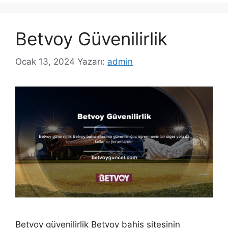
Betvoy Güvenilirlik
Ocak 13, 2024
Yazarı:
admin
Betvoy güvenilirlik Betvoy bahis sitesinin