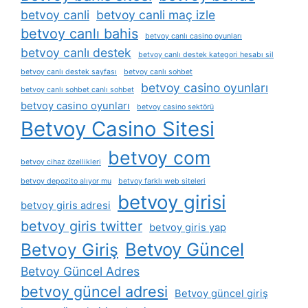
betvoy canli
betvoy canli maç izle
betvoy canlı bahis
betvoy canlı casino oyunları
betvoy canlı destek
betvoy canlı destek kategori hesabı sil
betvoy canlı destek sayfası
betvoy canlı sohbet
betvoy casino oyunları
betvoy canlı sohbet canlı sohbet
betvoy casino oyunları
betvoy casino sektörü
Betvoy Casino Sitesi
betvoy com
betvoy cihaz özellikleri
betvoy depozito alıyor mu
betvoy farklı web siteleri
betvoy girisi
betvoy giris adresi
betvoy giris twitter
betvoy giris yap
Betvoy Güncel
Betvoy Giriş
Betvoy Güncel Adres
betvoy güncel adresi
Betvoy güncel giriş