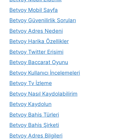
Betvoy Mobil Sayfa
Betvoy Güvenilirlik Soruları
Betvoy Adres Nedeni
Betvoy Harika Özellikler
Betvoy Twitter Erişimi
Betvoy Baccarat Oyunu
Betvoy Kullanıcı İncelemeleri
Betvoy Tv İzleme
Betvoy Nasıl Kaydolabilirim
Betvoy Kaydolun
Betvoy Bahis Türleri
Betvoy Bahis Şirketi
Betvoy Adres Bilgileri