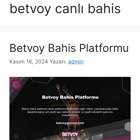
betvoy canlı bahis
Betvoy Bahis Platformu
Kasım 16, 2024
Yazarı:
admin