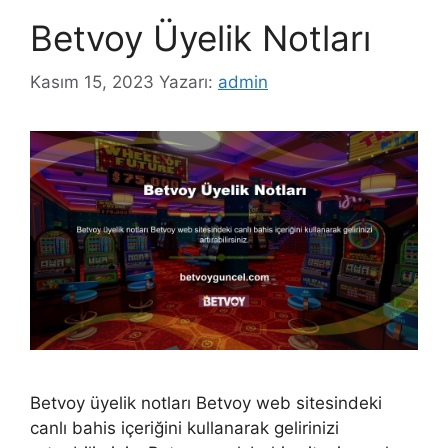
Betvoy Üyelik Notları
Kasım 15, 2023
Yazarı:
admin
Betvoy üyelik notları Betvoy web sitesindeki
canlı bahis içeriğini kullanarak gelirinizi