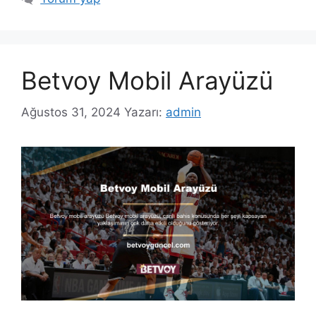
Betvoy Mobil Arayüzü
Ağustos 31, 2024
Yazarı:
admin