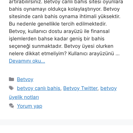
artırabilirsiniz. Betvoy canlı bahis sitesi oyunlara
bahis oynamayı oldukça kolaylaştırıyor. Betvoy
sitesinde canlı bahis oynama ihtimali yüksektir.
Bu nedenle genellikle tercih edilmektedir.
Betvoy, kullanıcı dostu arayüzü ile finansal
işlemlerden bahse kadar geniş bir bahis
seçeneği sunmaktadır. Betvoy üyesi olurken
nelere dikkat etmeliyim? Kullanıcı arayüzünü …
Devamını oku…
Kategoriler
Betvoy
Etiketler
betvoy canlı bahis
,
Betvoy Twitter
,
betvoy
üyelik notları
Yorum yap