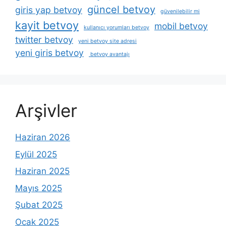
güncel betvoy
giris yap betvoy
güvenilebilir mi
kayit betvoy
mobil betvoy
kullanıcı yorumları betvoy
twitter betvoy
yeni betvoy site adresi
yeni giris betvoy
betvoy avantajı
Arşivler
Haziran 2026
Eylül 2025
Haziran 2025
Mayıs 2025
Şubat 2025
Ocak 2025