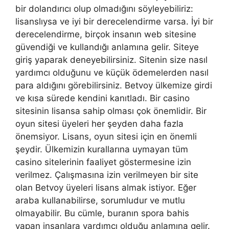
bir dolandırıcı olup olmadığını söyleyebiliriz:
lisanslıysa ve iyi bir derecelendirme varsa. İyi bir
derecelendirme, birçok insanın web sitesine
güvendiği ve kullandığı anlamına gelir. Siteye
giriş yaparak deneyebilirsiniz. Sitenin size nasıl
yardımcı olduğunu ve küçük ödemelerden nasıl
para aldığını görebilirsiniz. Betvoy ülkemize girdi
ve kısa sürede kendini kanıtladı. Bir casino
sitesinin lisansa sahip olması çok önemlidir. Bir
oyun sitesi üyeleri her şeyden daha fazla
önemsiyor. Lisans, oyun sitesi için en önemli
şeydir. Ülkemizin kurallarına uymayan tüm
casino sitelerinin faaliyet göstermesine izin
verilmez. Çalışmasına izin verilmeyen bir site
olan Betvoy üyeleri lisans almak istiyor. Eğer
araba kullanabilirse, sorumludur ve mutlu
olmayabilir. Bu cümle, buranın spora bahis
yapan insanlara yardımcı olduğu anlamına gelir.