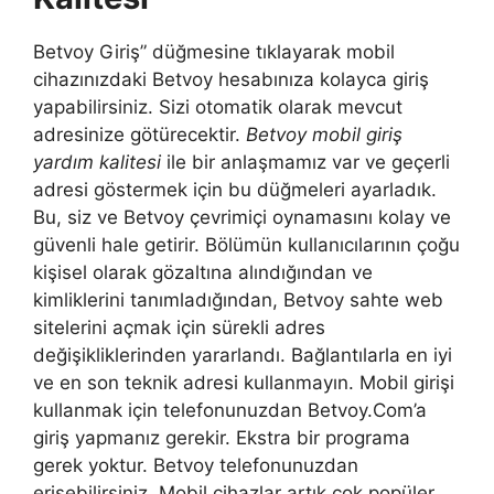
Betvoy Giriş” düğmesine tıklayarak mobil
cihazınızdaki Betvoy hesabınıza kolayca giriş
yapabilirsiniz. Sizi otomatik olarak mevcut
adresinize götürecektir.
Betvoy mobil giriş
yardım kalitesi
ile bir anlaşmamız var ve geçerli
adresi göstermek için bu düğmeleri ayarladık.
Bu, siz ve Betvoy çevrimiçi oynamasını kolay ve
güvenli hale getirir. Bölümün kullanıcılarının çoğu
kişisel olarak gözaltına alındığından ve
kimliklerini tanımladığından, Betvoy sahte web
sitelerini açmak için sürekli adres
değişikliklerinden yararlandı. Bağlantılarla en iyi
ve en son teknik adresi kullanmayın. Mobil girişi
kullanmak için telefonunuzdan Betvoy.Com’a
giriş yapmanız gerekir. Ekstra bir programa
gerek yoktur. Betvoy telefonunuzdan
erişebilirsiniz. Mobil cihazlar artık çok popüler.