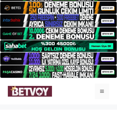
İçeriğe
atla
Menü