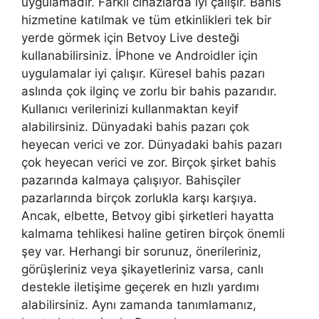
uygulamadır. Farklı cihazlarda iyi çalışır. Bahis
hizmetine katılmak ve tüm etkinlikleri tek bir
yerde görmek için Betvoy Live desteği
kullanabilirsiniz. İPhone ve Androidler için
uygulamalar iyi çalışır. Küresel bahis pazarı
aslında çok ilginç ve zorlu bir bahis pazarıdır.
Kullanıcı verilerinizi kullanmaktan keyif
alabilirsiniz. Dünyadaki bahis pazarı çok
heyecan verici ve zor. Dünyadaki bahis pazarı
çok heyecan verici ve zor. Birçok şirket bahis
pazarında kalmaya çalışıyor. Bahisçiler
pazarlarında birçok zorlukla karşı karşıya.
Ancak, elbette, Betvoy gibi şirketleri hayatta
kalmama tehlikesi haline getiren birçok önemli
şey var. Herhangi bir sorunuz, önerileriniz,
görüşleriniz veya şikayetleriniz varsa, canlı
destekle iletişime geçerek en hızlı yardımı
alabilirsiniz. Aynı zamanda tanımlamanız,