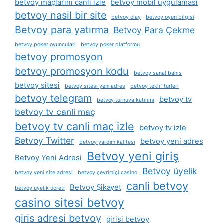
betvoy maçlarını canlı i̇zle
betvoy mobil uygulaması
betvoy nasil bir site
betvoy olay
betvoy oyun bilgisi
Betvoy para yatırma
Betvoy Para Çekme
betvoy poker oyuncuları
betvoy poker platformu
betvoy promosyon
betvoy promosyon kodu
betvoy sanal bahis
betvoy sitesi
betvoy sitesi yeni adres
betvoy teklif türleri
betvoy telegram
betvoy tv
betvoy turnuva katılımı
betvoy tv canli maç
betvoy tv canli maç izle
betvoy tv izle
Betvoy Twitter
betvoy yeni adres
betvoy yardım kalitesi
Betvoy yeni giriş
Betvoy Yeni Adresi
Betvoy üyelik
betvoy yeni site adresi
betvoy çevrimiçi casino
canli betvoy
Betvoy Şikayet
betvoy üyelik ücreti
casino sitesi betvoy
giris adresi betvoy
girisi betvoy