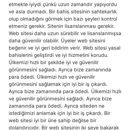
etmekte iyiydi çünkü uzun zamandır yapıyordu
ve asla durmadı. Bir bahis sitesinin sahtekarlık
olup olmadığını görmek için bazı şeyleri kontrol
etmeniz gerekir. Sitenin lisanslanması gerekir.
Web sitesi daha uzun sürebilir ve lisanslanmışsa
daha güvenilir olabilir. Üyeler web sitesini
beğenir ve iyi geri bildirim verir. Web sitesi yasal
bahislerini geliştirdi ve iyi hizmetini korudu.
Ülkemizi hızlı bir şekilde iyi ve güvenilir
görünmesini sağladı. Ayrıca bize zamanında
para ödedi. Ülkemizi hızlı ve güvenilir
görünmesini sağlamak için iyi bir iş çıkardı.
Ayrıca bize zamanında para ödedi. Ülkemizi hızlı
ve güvenilir görünmesini sağladı. Ayrıca bize
zamanında para ödedi. Ayrıca siteden ne
istediğimizi anlamak için iyi bir iş çıkardı. Bir
web sitesi iyi bir üne sahip değilse bir
dolandırıcıdır. Bir web sitesinin iki şeye bakarak