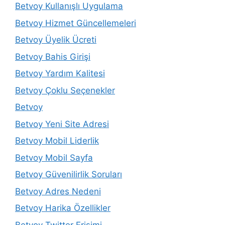
Betvoy Kullanışlı Uygulama
Betvoy Hizmet Güncellemeleri
Betvoy Üyelik Ücreti
Betvoy Bahis Girişi
Betvoy Yardım Kalitesi
Betvoy Çoklu Seçenekler
Betvoy
Betvoy Yeni Site Adresi
Betvoy Mobil Liderlik
Betvoy Mobil Sayfa
Betvoy Güvenilirlik Soruları
Betvoy Adres Nedeni
Betvoy Harika Özellikler
Betvoy Twitter Erişimi