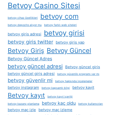
Betvoy Casino Sitesi
betvoy com
betvoy cihaz özellikleri
betvoy depozito alıyor mu
betvoy farklı web siteleri
betvoy girisi
betvoy giris adresi
betvoy giris twitter
betvoy giris yap
Betvoy Güncel
Betvoy Giriş
Betvoy Güncel Adres
betvoy güncel adresi
Betvoy güncel giriş
betvoy güncel giriş adresi
betvoy güvenlik programı var mı
betvoy güvenlir mi
betvoy hakkında i̇ncelemeler
betvoy instagram
betvoy kayit
betvoy kapsamlı bilgi
Betvoy kayıt
betvoy kayıt i̇çeriği
betvoy kaç oldu
betvoy kazanç planlama
betvoy kullanıcıları
betvoy maç izle
betvoy maç izleme