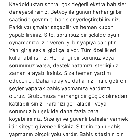
Kaydolduktan sonra, çok değerli ekstra bahisleri
deneyebilirsiniz. Betvoy ile günün herhangi bir
saatinde çevrimiçi bahisler yerleştirebilirsiniz.
Farklı yarışmalar seçebilir ve hemen kupon
yapabilirsiniz. Site, sorunsuz bir şekilde oyun
oynamanıza izin veren iyi bir yapıya sahiptir.
Yeni giriş eskisi gibi çalışıyor. Tüm özellikleri
kullanabilirsiniz. Herhangi bir sorunuz veya
sorununuz varsa, destek hattımızı istediğiniz
zaman arayabilirsiniz. Size hemen yardım
edecekler. Daha kolay ve daha hızlı hale getiren
şeyler yaparak bahis yapmanıza yardımcı
oluruz. Grubumuza herhangi bir güçlük olmadan
katılabilirsiniz. Paranızı geri alabilir veya
sorunsuz bir şekilde daha fazla para
koyabilirsiniz. Size iyi ve güvenli bahisler vermek
için siteye güvenebilirsiniz. Sitenin canlı bahis
yapmanın birçok yolu vardır. Bahis sitesinin bir