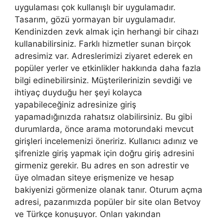
uygulaması çok kullanışlı bir uygulamadır.
Tasarım, gözü yormayan bir uygulamadır.
Kendinizden zevk almak için herhangi bir cihazı
kullanabilirsiniz. Farklı hizmetler sunan birçok
adresimiz var. Adreslerimizi ziyaret ederek en
popüler yerler ve etkinlikler hakkında daha fazla
bilgi edinebilirsiniz. Müşterilerinizin sevdiği ve
ihtiyaç duyduğu her şeyi kolayca
yapabileceğiniz adresinize giriş
yapamadığınızda rahatsız olabilirsiniz. Bu gibi
durumlarda, önce arama motorundaki mevcut
girişleri incelemenizi öneririz. Kullanıcı adınız ve
şifrenizle giriş yapmak için doğru giriş adresini
girmeniz gerekir. Bu adres en son adrestir ve
üye olmadan siteye erişmenize ve hesap
bakiyenizi görmenize olanak tanır. Oturum açma
adresi, pazarımızda popüler bir site olan Betvoy
ve Türkçe konuşuyor. Onları yakından