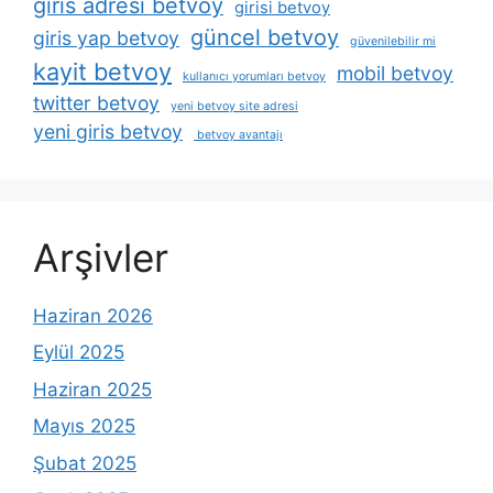
giris adresi betvoy
girisi betvoy
güncel betvoy
giris yap betvoy
güvenilebilir mi
kayit betvoy
mobil betvoy
kullanıcı yorumları betvoy
twitter betvoy
yeni betvoy site adresi
yeni giris betvoy
betvoy avantajı
Arşivler
Haziran 2026
Eylül 2025
Haziran 2025
Mayıs 2025
Şubat 2025