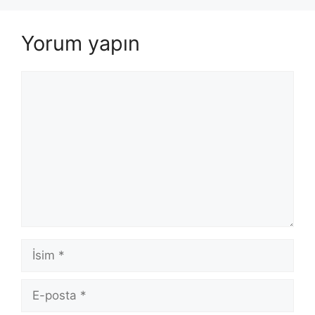
Yorum yapın
Yorum
İsim
E-
posta