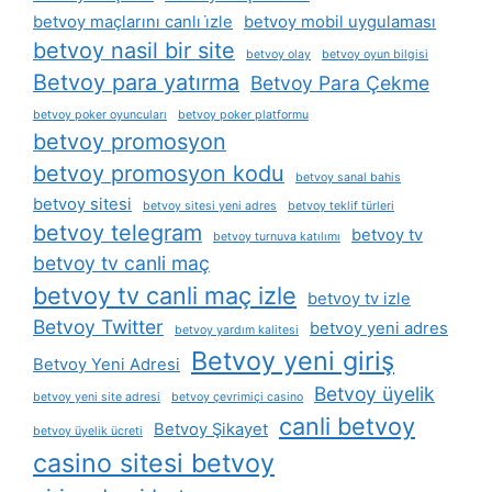
betvoy maçlarını canlı i̇zle
betvoy mobil uygulaması
betvoy nasil bir site
betvoy olay
betvoy oyun bilgisi
Betvoy para yatırma
Betvoy Para Çekme
betvoy poker oyuncuları
betvoy poker platformu
betvoy promosyon
betvoy promosyon kodu
betvoy sanal bahis
betvoy sitesi
betvoy sitesi yeni adres
betvoy teklif türleri
betvoy telegram
betvoy tv
betvoy turnuva katılımı
betvoy tv canli maç
betvoy tv canli maç izle
betvoy tv izle
Betvoy Twitter
betvoy yeni adres
betvoy yardım kalitesi
Betvoy yeni giriş
Betvoy Yeni Adresi
Betvoy üyelik
betvoy yeni site adresi
betvoy çevrimiçi casino
canli betvoy
Betvoy Şikayet
betvoy üyelik ücreti
casino sitesi betvoy