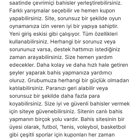
saatinde çevrimiçi bahisler yerleştirebilirsiniz.
Farklı yarışmalar seçebilir ve hemen kupon
yapabilirsiniz. Site, sorunsuz bir şekilde oyun
oynamanıza izin veren iyi bir yapıya sahiptir.
Yeni giriş eskisi gibi çalışıyor. Tüm özellikleri
kullanabilirsiniz. Herhangi bir sorunuz veya
sorununuz varsa, destek hattımızı istediğiniz
zaman arayabilirsiniz. Size hemen yardım
edecekler. Daha kolay ve daha hızlı hale getiren
şeyler yaparak bahis yapmanıza yardımcı
oluruz. Grubumuza herhangi bir güçlük olmadan
katılabilirsiniz. Paranızı geri alabilir veya
sorunsuz bir şekilde daha fazla para
koyabilirsiniz. Size iyi ve güvenli bahisler vermek
için siteye güvenebilirsiniz. Sitenin canlı bahis
yapmanın birçok yolu vardır. Bahis sitesinin bir
üyesi olarak, futbol, “tenis, voleybol, basketbol
gibi çeşitli sporlar için kuponları her zaman