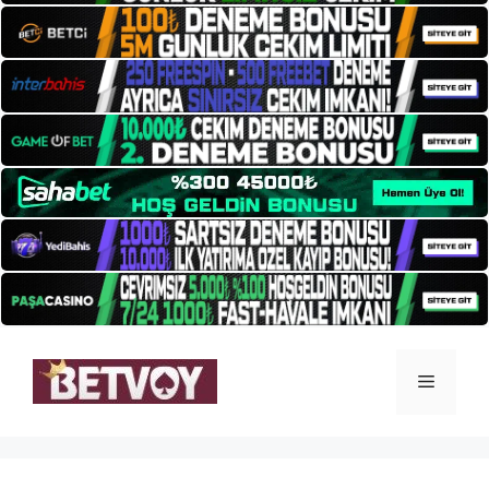
İçeriğe
atla
Menü