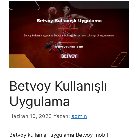
Betvoy Kullanışlı
Uygulama
Haziran 10, 2026
Yazarı:
admin
Betvoy kullanışlı uygulama Betvoy mobil