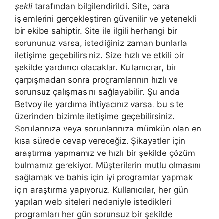
şekli
tarafından bilgilendirildi. Site, para
işlemlerini gerçekleştiren güvenilir ve yetenekli
bir ekibe sahiptir. Site ile ilgili herhangi bir
sorununuz varsa, istediğiniz zaman bunlarla
iletişime geçebilirsiniz. Size hızlı ve etkili bir
şekilde yardımcı olacaklar. Kullanıcılar, bir
çarpışmadan sonra programlarının hızlı ve
sorunsuz çalışmasını sağlayabilir. Şu anda
Betvoy ile yardıma ihtiyacınız varsa, bu site
üzerinden bizimle iletişime geçebilirsiniz.
Sorularınıza veya sorunlarınıza mümkün olan en
kısa sürede cevap vereceğiz. Şikayetler için
araştırma yapmamız ve hızlı bir şekilde çözüm
bulmamız gerekiyor. Müşterilerin mutlu olmasını
sağlamak ve bahis için iyi programlar yapmak
için araştırma yapıyoruz. Kullanıcılar, her gün
yapılan web siteleri nedeniyle istedikleri
programları her gün sorunsuz bir şekilde