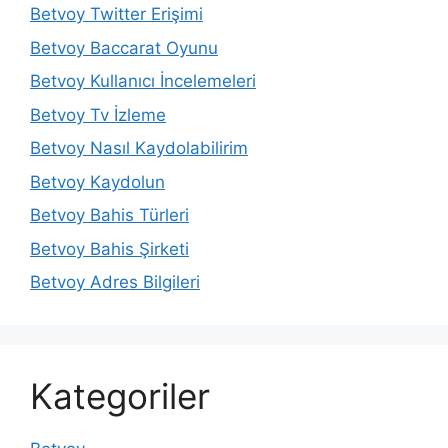
Betvoy Twitter Erişimi
Betvoy Baccarat Oyunu
Betvoy Kullanıcı İncelemeleri
Betvoy Tv İzleme
Betvoy Nasıl Kaydolabilirim
Betvoy Kaydolun
Betvoy Bahis Türleri
Betvoy Bahis Şirketi
Betvoy Adres Bilgileri
Kategoriler