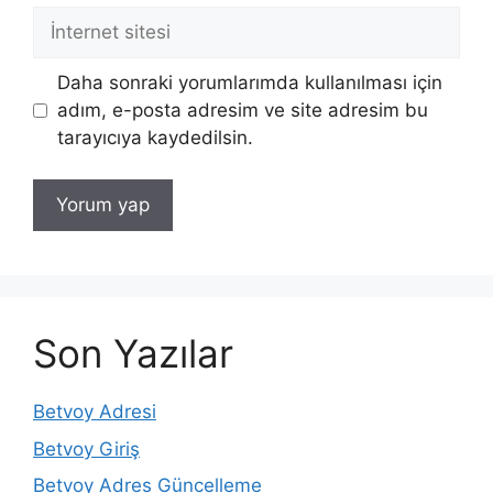
İnternet
sitesi
Daha sonraki yorumlarımda kullanılması için
adım, e-posta adresim ve site adresim bu
tarayıcıya kaydedilsin.
Son Yazılar
Betvoy Adresi
Betvoy Giriş
Betvoy Adres Güncelleme