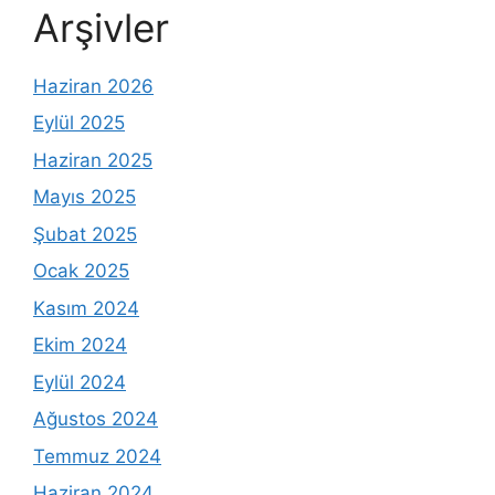
Arşivler
Haziran 2026
Eylül 2025
Haziran 2025
Mayıs 2025
Şubat 2025
Ocak 2025
Kasım 2024
Ekim 2024
Eylül 2024
Ağustos 2024
Temmuz 2024
Haziran 2024