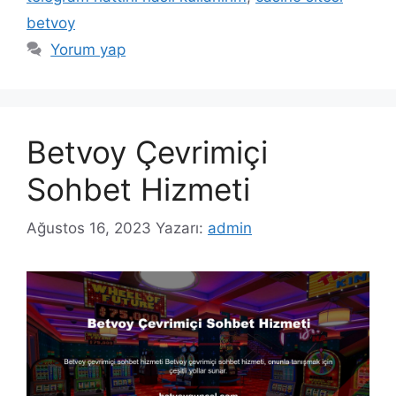
betvoy
Yorum yap
Betvoy Çevrimiçi
Sohbet Hizmeti
Ağustos 16, 2023
Yazarı:
admin