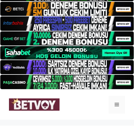
İçeriğe
atla
Menü