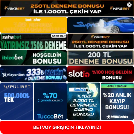
×
BETVOY GİRİŞ İÇİN TIKLAYINIZ!