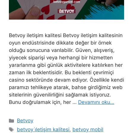
Betvoy iletişim kalitesi Betvoy iletişim kalitesinin
oyun endüstrisinde dikkate değer bir örnek
olduğu sonucuna varılabilir. Güven, alışveriş,
yiyecek siparişi veya herhangi bir hizmetten
yararlanma gibi günlük aktivitelere katılırken her
zaman ilk beklentisidir. Bu beklenti çevrimiçi
casino sektöründe devam ediyor. Özellikle kendi
paramızı tehlikeye atarak, bahse girdiğimiz web
sitelerinin güvenilirliğini sağlamak istiyoruz.
Bunu doğrulamak için, her …
Devamını oku…
Kategoriler
Betvoy
Etiketler
betvoy i̇letişim kalitesi
,
betvoy mobil