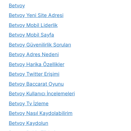
Betvoy
Betvoy Yeni Site Adresi
Betvoy Mobil Liderlik
Betvoy Mobil Sayfa
Betvoy Güvenilirlik Soruları
Betvoy Adres Nedeni
Betvoy Harika Özellikler
Betvoy Twitter Erişimi
Betvoy Baccarat Oyunu
Betvoy Kullanıcı İncelemeleri
Betvoy Tv İzleme
Betvoy Nasıl Kaydolabilirim
Betvoy Kaydolun