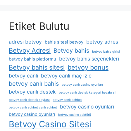
Etiket Bulutu
adresi betvoy
betvoy adres
bahis sitesi betvoy
Betvoy Adresi
Betvoy bahis
betvoy bahis girişi
betvoy bahis seçenekleri
betvoy bahis platformu
Betvoy bahis sitesi
betvoy bonus
betvoy canli
betvoy canli maç izle
betvoy canlı bahis
betvoy canlı casino oyunları
betvoy canlı destek
betvoy canlı destek kategori hesabı sil
betvoy canlı destek sayfası
betvoy canlı sohbet
betvoy casino oyunları
betvoy canlı sohbet canlı sohbet
betvoy casino oyunları
betvoy casino sektörü
Betvoy Casino Sitesi