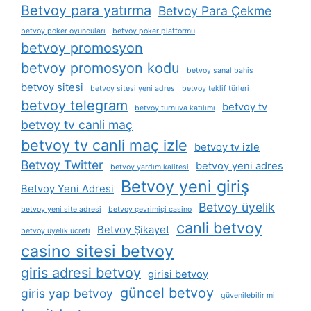
Betvoy para yatırma
Betvoy Para Çekme
betvoy poker oyuncuları
betvoy poker platformu
betvoy promosyon
betvoy promosyon kodu
betvoy sanal bahis
betvoy sitesi
betvoy sitesi yeni adres
betvoy teklif türleri
betvoy telegram
betvoy tv
betvoy turnuva katılımı
betvoy tv canli maç
betvoy tv canli maç izle
betvoy tv izle
Betvoy Twitter
betvoy yeni adres
betvoy yardım kalitesi
Betvoy yeni giriş
Betvoy Yeni Adresi
Betvoy üyelik
betvoy yeni site adresi
betvoy çevrimiçi casino
canli betvoy
Betvoy Şikayet
betvoy üyelik ücreti
casino sitesi betvoy
giris adresi betvoy
girisi betvoy
güncel betvoy
giris yap betvoy
güvenilebilir mi