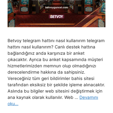
Betvoy telegram hattını nasıl kullanırım telegram
hattını nasıl kullanırım? Canlı destek hattına
bağlandığınız anda karşınıza bir anket
çıkacaktır. Ayrıca bu anket kapsamında müşteri
hizmetlerimizden memnun olup olmadığınızı
derecelendirme hakkına da sahipsiniz.
Vereceğiniz tüm geri bildirimler bahis sitesi
tarafından eksiksiz bir şekilde işleme alınacaktır.
Aslında bu bilgiler web sitesini değiştirmek için
ana kaynak olarak kullanılır. Web …
Devamını
oku…