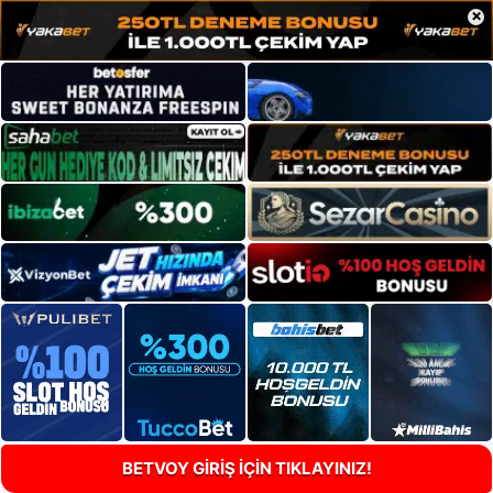
×
BETVOY GİRİŞ İÇİN TIKLAYINIZ!