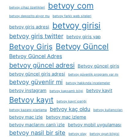
betvoy com
betvoy cihaz özellikleri
betvoy depozito alıyor mu
betvoy farklı web siteleri
betvoy girisi
betvoy giris adresi
betvoy giris twitter
betvoy giris yap
Betvoy Güncel
Betvoy Giriş
Betvoy Güncel Adres
betvoy güncel adresi
Betvoy güncel giriş
betvoy güncel giriş adresi
betvoy güvenlik programı var mı
betvoy güvenlir mi
betvoy hakkında i̇ncelemeler
betvoy instagram
betvoy kayit
betvoy kapsamlı bilgi
Betvoy kayıt
betvoy kayıt i̇çeriği
betvoy kaç oldu
betvoy kazanç planlama
betvoy kullanıcıları
betvoy maç izle
betvoy maç izleme
betvoy maçlarını canlı i̇zle
betvoy mobil uygulaması
betvoy nasil bir site
betvoy olay
betvoy oyun bilgisi