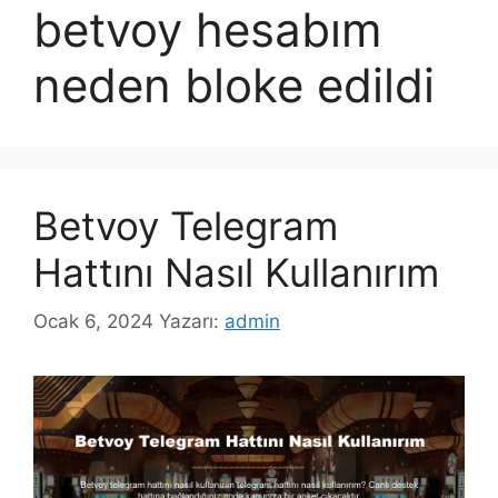
betvoy hesabım
neden bloke edildi
Betvoy Telegram
Hattını Nasıl Kullanırım
Ocak 6, 2024
Yazarı:
admin