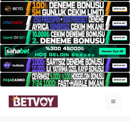
İçeriğe
atla
Menü