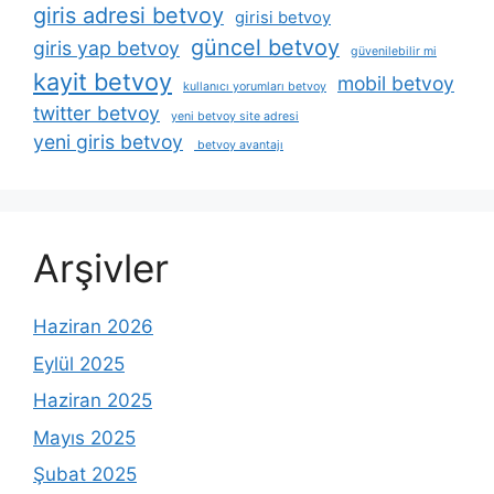
giris adresi betvoy
girisi betvoy
güncel betvoy
giris yap betvoy
güvenilebilir mi
kayit betvoy
mobil betvoy
kullanıcı yorumları betvoy
twitter betvoy
yeni betvoy site adresi
yeni giris betvoy
betvoy avantajı
Arşivler
Haziran 2026
Eylül 2025
Haziran 2025
Mayıs 2025
Şubat 2025