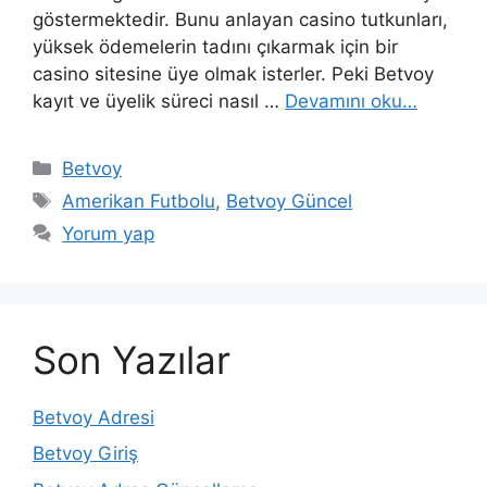
göstermektedir. Bunu anlayan casino tutkunları,
yüksek ödemelerin tadını çıkarmak için bir
casino sitesine üye olmak isterler. Peki Betvoy
kayıt ve üyelik süreci nasıl …
Devamını oku…
Kategoriler
Betvoy
Etiketler
Amerikan Futbolu
,
Betvoy Güncel
Yorum yap
Son Yazılar
Betvoy Adresi
Betvoy Giriş