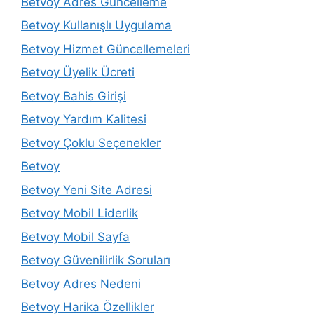
Betvoy Adres Güncelleme
Betvoy Kullanışlı Uygulama
Betvoy Hizmet Güncellemeleri
Betvoy Üyelik Ücreti
Betvoy Bahis Girişi
Betvoy Yardım Kalitesi
Betvoy Çoklu Seçenekler
Betvoy
Betvoy Yeni Site Adresi
Betvoy Mobil Liderlik
Betvoy Mobil Sayfa
Betvoy Güvenilirlik Soruları
Betvoy Adres Nedeni
Betvoy Harika Özellikler