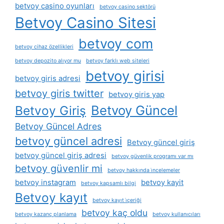
betvoy casino oyunları
betvoy casino sektörü
Betvoy Casino Sitesi
betvoy com
betvoy cihaz özellikleri
betvoy depozito alıyor mu
betvoy farklı web siteleri
betvoy girisi
betvoy giris adresi
betvoy giris twitter
betvoy giris yap
Betvoy Güncel
Betvoy Giriş
Betvoy Güncel Adres
betvoy güncel adresi
Betvoy güncel giriş
betvoy güncel giriş adresi
betvoy güvenlik programı var mı
betvoy güvenlir mi
betvoy hakkında i̇ncelemeler
betvoy instagram
betvoy kayit
betvoy kapsamlı bilgi
Betvoy kayıt
betvoy kayıt i̇çeriği
betvoy kaç oldu
betvoy kazanç planlama
betvoy kullanıcıları