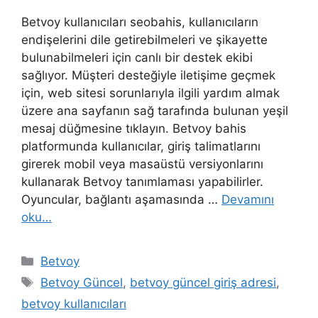
Betvoy kullanıcıları seobahis, kullanıcıların
endişelerini dile getirebilmeleri ve şikayette
bulunabilmeleri için canlı bir destek ekibi
sağlıyor. Müşteri desteğiyle iletişime geçmek
için, web sitesi sorunlarıyla ilgili yardım almak
üzere ana sayfanın sağ tarafında bulunan yeşil
mesaj düğmesine tıklayın. Betvoy bahis
platformunda kullanıcılar, giriş talimatlarını
girerek mobil veya masaüstü versiyonlarını
kullanarak Betvoy tanımlaması yapabilirler.
Oyuncular, bağlantı aşamasında …
Devamını
oku…
Kategoriler
Betvoy
Etiketler
Betvoy Güncel
,
betvoy güncel giriş adresi
,
betvoy kullanıcıları