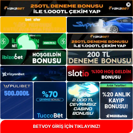
×
BETVOY GİRİŞ İÇİN TIKLAYINIZ!