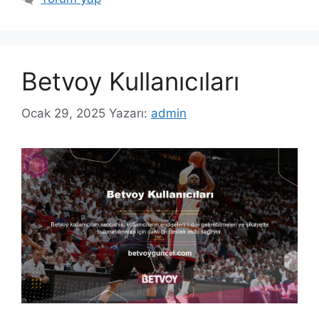
Betvoy Kullanıcıları
Ocak 29, 2025
Yazarı:
admin