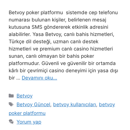
Betvoy poker platformu sistemde cep telefonu
numarası bulunan kişiler, belirlenen mesaj
kutusuna SMS göndererek etkinlik adresini
alabilirler. Yasa Betvoy, canlı bahis hizmetleri,
Türkçe dil desteği, uzman canlı destek
hizmetleri ve premium canlı casino hizmetleri
sunan, canlı olmayan bir bahis poker
platformudur. Güvenli ve güvenilir bir ortamda
kârlı bir çevrimiçi casino deneyimi için yasa dışı
bir …
Devamını oku…
Kategoriler
Betvoy
Etiketler
Betvoy Güncel
,
betvoy kullanıcıları
,
betvoy
poker platformu
Yorum yap