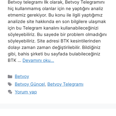
Betvoy telegramı İlk olarak, Betvoy Telegramını
hiç kullanmamış olanlar için ne yaptığını analiz
etmemiz gerekiyor. Bu konu ile ilgili yaptığımız
analizde site hakkında en son bilgilere ulaşmak
için bu Telegram kanalını kullanabileceğinizi
söyleyebiliriz. Bu sayede bir problem olmadığını
söyleyebiliriz. Site adresi BTK kesintilerinden
dolayı zaman zaman değiştirilebilir. Bildiğiniz
gibi, bahis şirketi bu sayfada bulabileceğiniz
BTK …
Devamını oku…
Kategoriler
Betvoy
Etiketler
Betvoy Güncel
,
Betvoy Telegramı
Yorum yap