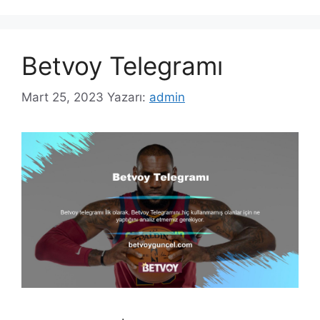
Betvoy Telegramı
Mart 25, 2023
Yazarı:
admin