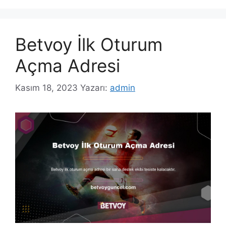
Betvoy İlk Oturum
Açma Adresi
Kasım 18, 2023
Yazarı:
admin