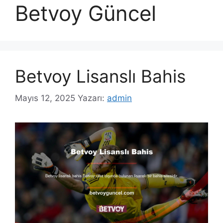
Betvoy Güncel
Betvoy Lisanslı Bahis
Mayıs 12, 2025
Yazarı:
admin