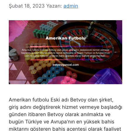
Şubat 18, 2023
Yazarı:
admin
Amerikan futbolu Eski adı Betvoy olan şirket,
giriş adını değiştirerek hizmet vermeye başladığı
günden itibaren Betvoy olarak anılmakta ve
bugün Türkiye ve Avrupa’nın en yüksek bahis
miktarını gösteren bahis acentesi olarak faaliyet