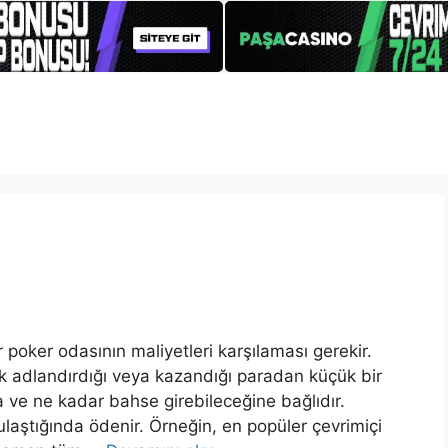
r poker odasının maliyetleri karşılaması gerekir.
k adlandırdığı veya kazandığı paradan küçük bir
a ve ne kadar bahse girebileceğine bağlıdır.
ulaştığında ödenir. Örneğin, en popüler çevrimiçi