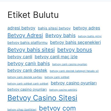
Etiket Bulutu
adresi betvoy
betvoy adres
bahis sitesi betvoy
Betvoy Adresi
Betvoy bahis
betvoy bahis girişi
betvoy bahis seçenekleri
betvoy bahis platformu
Betvoy bahis sitesi
betvoy bonus
betvoy canli
betvoy canli maç izle
betvoy canlı bahis
betvoy canlı casino oyunları
betvoy canlı destek
betvoy canlı destek kategori hesabı sil
betvoy canlı destek sayfası
betvoy canlı sohbet
betvoy casino oyunları
betvoy canlı sohbet canlı sohbet
betvoy casino oyunları
betvoy casino sektörü
Betvoy Casino Sitesi
betvoy com
betvoy cihaz özellikleri