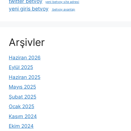
twitter betvoy
yeni betvoy site adresi
yeni giris betvoy
betvoy avantajı
Arşivler
Haziran 2026
Eylül 2025
Haziran 2025
Mayıs 2025
Şubat 2025
Ocak 2025
Kasım 2024
Ekim 2024