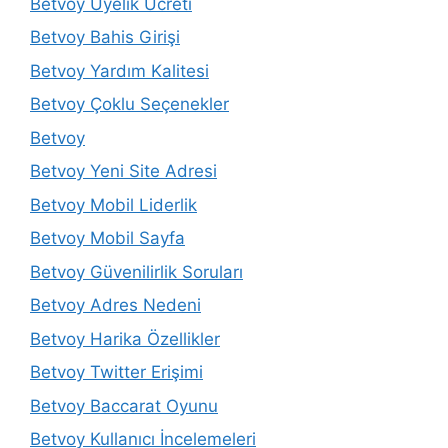
Betvoy Üyelik Ücreti
Betvoy Bahis Girişi
Betvoy Yardım Kalitesi
Betvoy Çoklu Seçenekler
Betvoy
Betvoy Yeni Site Adresi
Betvoy Mobil Liderlik
Betvoy Mobil Sayfa
Betvoy Güvenilirlik Soruları
Betvoy Adres Nedeni
Betvoy Harika Özellikler
Betvoy Twitter Erişimi
Betvoy Baccarat Oyunu
Betvoy Kullanıcı İncelemeleri