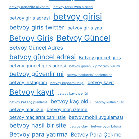
betvoy depozito alıyor mu
betvoy farklı web siteleri
betvoy girisi
betvoy giris adresi
betvoy giris twitter
betvoy giris yap
Betvoy Güncel
Betvoy Giriş
Betvoy Güncel Adres
betvoy güncel adresi
Betvoy güncel giriş
betvoy güncel giriş adresi
betvoy güvenlik programı var mı
betvoy güvenlir mi
betvoy hakkında i̇ncelemeler
betvoy instagram
betvoy kayit
betvoy kapsamlı bilgi
Betvoy kayıt
betvoy kayıt i̇çeriği
betvoy kaç oldu
betvoy kazanç planlama
betvoy kullanıcıları
betvoy maç izle
betvoy maç izleme
betvoy maçlarını canlı i̇zle
betvoy mobil uygulaması
betvoy nasil bir site
betvoy olay
betvoy oyun bilgisi
Betvoy para yatırma
Betvoy Para Çekme