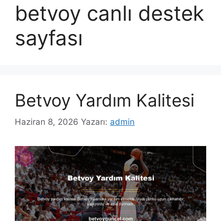
betvoy canlı destek
sayfası
Betvoy Yardım Kalitesi
Haziran 8, 2026
Yazarı:
admin