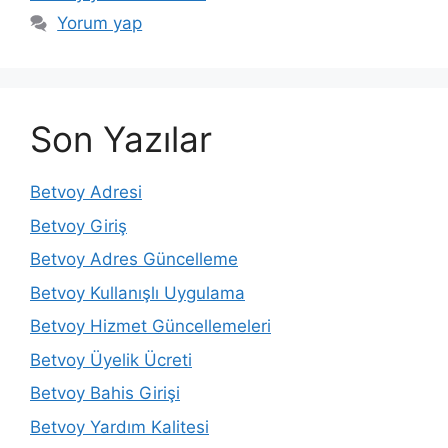
Yorum yap
Son Yazılar
Betvoy Adresi
Betvoy Giriş
Betvoy Adres Güncelleme
Betvoy Kullanışlı Uygulama
Betvoy Hizmet Güncellemeleri
Betvoy Üyelik Ücreti
Betvoy Bahis Girişi
Betvoy Yardım Kalitesi