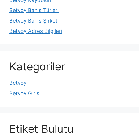
Betvoy Bahis Türleri
Betvoy Bahis Şirketi
Betvoy Adres Bilgileri
Kategoriler
Betvoy
Betvoy Giriş
Etiket Bulutu