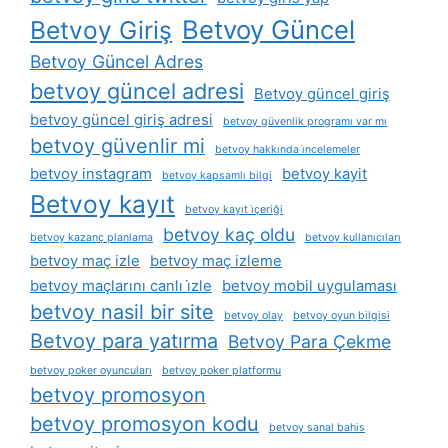
Betvoy Güncel
Betvoy Giriş
Betvoy Güncel Adres
betvoy güncel adresi
Betvoy güncel giriş
betvoy güncel giriş adresi
betvoy güvenlik programı var mı
betvoy güvenlir mi
betvoy hakkında i̇ncelemeler
betvoy instagram
betvoy kayit
betvoy kapsamlı bilgi
Betvoy kayıt
betvoy kayıt i̇çeriği
betvoy kaç oldu
betvoy kazanç planlama
betvoy kullanıcıları
betvoy maç izle
betvoy maç izleme
betvoy maçlarını canlı i̇zle
betvoy mobil uygulaması
betvoy nasil bir site
betvoy olay
betvoy oyun bilgisi
Betvoy para yatırma
Betvoy Para Çekme
betvoy poker oyuncuları
betvoy poker platformu
betvoy promosyon
betvoy promosyon kodu
betvoy sanal bahis