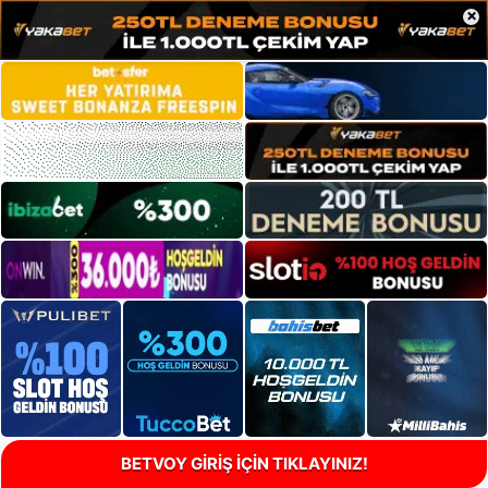
×
BETVOY GİRİŞ İÇİN TIKLAYINIZ!