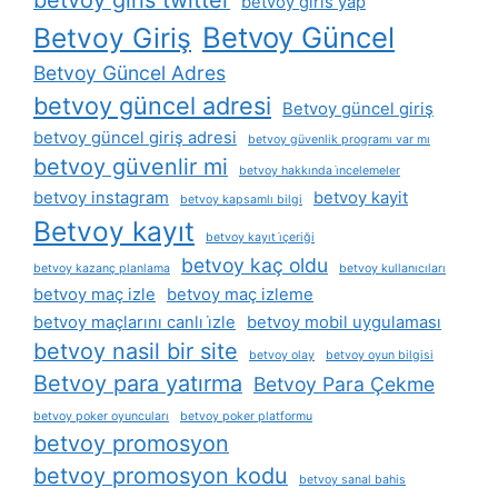
betvoy giris yap
Betvoy Güncel
Betvoy Giriş
Betvoy Güncel Adres
betvoy güncel adresi
Betvoy güncel giriş
betvoy güncel giriş adresi
betvoy güvenlik programı var mı
betvoy güvenlir mi
betvoy hakkında i̇ncelemeler
betvoy instagram
betvoy kayit
betvoy kapsamlı bilgi
Betvoy kayıt
betvoy kayıt i̇çeriği
betvoy kaç oldu
betvoy kazanç planlama
betvoy kullanıcıları
betvoy maç izle
betvoy maç izleme
betvoy maçlarını canlı i̇zle
betvoy mobil uygulaması
betvoy nasil bir site
betvoy olay
betvoy oyun bilgisi
Betvoy para yatırma
Betvoy Para Çekme
betvoy poker oyuncuları
betvoy poker platformu
betvoy promosyon
betvoy promosyon kodu
betvoy sanal bahis