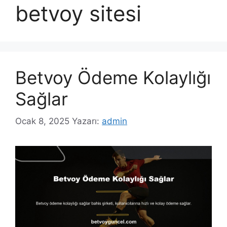
betvoy sitesi
Betvoy Ödeme Kolaylığı
Sağlar
Ocak 8, 2025
Yazarı:
admin