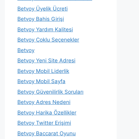
Betvoy Üyelik Ücreti
Betvoy Bahis Girişi
Betvoy Yardım Kalitesi
Betvoy Çoklu Seçenekler
Betvoy
Betvoy Yeni Site Adresi
Betvoy Mobil Liderlik
Betvoy Mobil Sayfa
Betvoy Güvenilirlik Soruları
Betvoy Adres Nedeni
Betvoy Harika Özellikler
Betvoy Twitter Erişimi
Betvoy Baccarat Oyunu