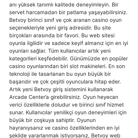
anı yüksek tanımlı kalitede deneyimleyin. Bir
servet harcamadan bir patlama yaşayabilirsiniz.
Betvoy birinci sınıf ve çok aranan casino oyun
seçenekleriyle yeni giriş adresidir. Bu site
birçokları arasında bir favori. Bu web sitesi
oyunla ilgilidir ve sadece keyif almanız için en iyi
oyunları sağlar. Tüm kullanıcılar artık yeni
kategorileri keşfedebilir. Günümüzde en popüler
casino oyunlarından biri slot makineleri. En son
teknoloji ile tasarlanan bu oyun büyük bir
başarıdır ve çok çeşitli oyunculara hitap eder.
Artık yeni Betvoy giriş sistemini kullanarak
Arcade Center’a girebilirsiniz. Oyun heyecan
verici özelliklerle doludur ve birinci sınıf hizmet
sunar. Kullanıcılar yenilikçi oyun deneyimleri için
büyük bir coşkuya sahiptir. Oyunun
hayranıysanız ve casino özelliklerinden en iyi
şekilde yararlanmak istiyorsanız, Betvoy web