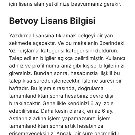
için lisans alan yetkilinize başvurmanız gerekir.
Betvoy Lisans Bilgisi
Yazdırma lisansına tıklamak belgeyi bir yan
sekmede açacaktır. Ve bu makalenin üzerindeki
‘öz -dışlama’ kategorisi kategorisini doldurun.
Talep edilen bilgiler açıkça belirtilmiştir. Kullanıcı
adınız ve profil numaranız gibi kişisel bilgilerinizi
girersiniz. Bundan sonra, hesabınızla ilişkili bu
talep kısa sürede işlenecektir. İşleme süresi bir
haftadır. Bu işlem sırasında, doğrulama
tamamlandıktan sonra hesabınız devre dışı
bırakılacaktır. Genellikle kendinizi 6 ay izole
edebilirsiniz. Daha kesin olarak, en az 6 ay.
Astlarınız adına işlem yapamazsınız. İşlem
tamamlandıktan sonra artık hesabınıza
erişemeyeceksiniz. Ancak, bir süre geçmelidir.