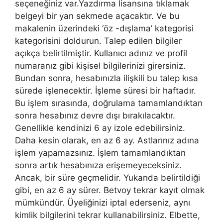
seçeneğiniz var.Yazdırma lisansına tıklamak
belgeyi bir yan sekmede açacaktır. Ve bu
makalenin üzerindeki ‘öz -dışlama’ kategorisi
kategorisini doldurun. Talep edilen bilgiler
açıkça belirtilmiştir. Kullanıcı adınız ve profil
numaranız gibi kişisel bilgilerinizi girersiniz.
Bundan sonra, hesabınızla ilişkili bu talep kısa
sürede işlenecektir. İşleme süresi bir haftadır.
Bu işlem sırasında, doğrulama tamamlandıktan
sonra hesabınız devre dışı bırakılacaktır.
Genellikle kendinizi 6 ay izole edebilirsiniz.
Daha kesin olarak, en az 6 ay. Astlarınız adına
işlem yapamazsınız. İşlem tamamlandıktan
sonra artık hesabınıza erişemeyeceksiniz.
Ancak, bir süre geçmelidir. Yukarıda belirtildiği
gibi, en az 6 ay sürer. Betvoy tekrar kayıt olmak
mümkündür. Üyeliğinizi iptal ederseniz, aynı
kimlik bilgilerini tekrar kullanabilirsiniz. Elbette,