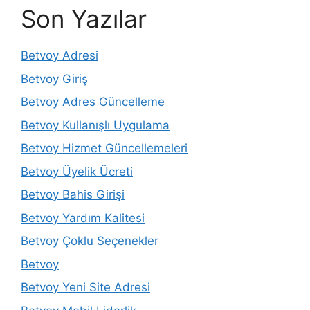
Son Yazılar
Betvoy Adresi
Betvoy Giriş
Betvoy Adres Güncelleme
Betvoy Kullanışlı Uygulama
Betvoy Hizmet Güncellemeleri
Betvoy Üyelik Ücreti
Betvoy Bahis Girişi
Betvoy Yardım Kalitesi
Betvoy Çoklu Seçenekler
Betvoy
Betvoy Yeni Site Adresi