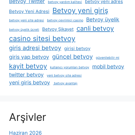
Betvoy Twitter
betvoy yeni adres
betvoy yardım kalitesi
Betvoy yeni giriş
Betvoy Yeni Adresi
Betvoy üyelik
betvoy yeni site adresi
betvoy çevrimiçi casino
canli betvoy
Betvoy Şikayet
betvoy üyelik ücreti
casino sitesi betvoy
giris adresi betvoy
girisi betvoy
güncel betvoy
giris yap betvoy
güvenilebilir mi
kayit betvoy
mobil betvoy
kullanıcı yorumları betvoy
twitter betvoy
yeni betvoy site adresi
yeni giris betvoy
betvoy avantajı
Arşivler
Haziran 2026