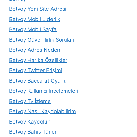
Betvoy Yeni Site Adresi
Betvoy Mobil Liderlik
Betvoy Mobil Sayfa
Betvoy Güvenilirlik Soruları
Betvoy Adres Nedeni
Betvoy Harika Özellikler
Betvoy Twitter Erişimi
Betvoy Baccarat Oyunu
Betvoy Kullanıcı İncelemeleri
Betvoy Tv İzleme
Betvoy Nasıl Kaydolabilirim
Betvoy Kaydolun
Betvoy Bahis Türleri