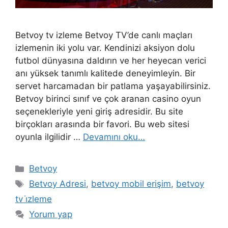
Betvoy tv izleme Betvoy TV’de canlı maçları
izlemenin iki yolu var. Kendinizi aksiyon dolu
futbol dünyasına daldırın ve her heyecan verici
anı yüksek tanımlı kalitede deneyimleyin. Bir
servet harcamadan bir patlama yaşayabilirsiniz.
Betvoy birinci sınıf ve çok aranan casino oyun
seçenekleriyle yeni giriş adresidir. Bu site
birçokları arasında bir favori. Bu web sitesi
oyunla ilgilidir …
Devamını oku…
Kategoriler
Betvoy
Etiketler
Betvoy Adresi
,
betvoy mobil erişim
,
betvoy
tv i̇zleme
Yorum yap