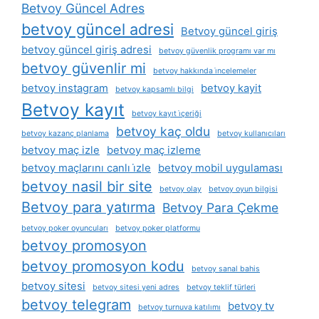
Betvoy Güncel Adres
betvoy güncel adresi
Betvoy güncel giriş
betvoy güncel giriş adresi
betvoy güvenlik programı var mı
betvoy güvenlir mi
betvoy hakkında i̇ncelemeler
betvoy instagram
betvoy kayit
betvoy kapsamlı bilgi
Betvoy kayıt
betvoy kayıt i̇çeriği
betvoy kaç oldu
betvoy kazanç planlama
betvoy kullanıcıları
betvoy maç izle
betvoy maç izleme
betvoy maçlarını canlı i̇zle
betvoy mobil uygulaması
betvoy nasil bir site
betvoy olay
betvoy oyun bilgisi
Betvoy para yatırma
Betvoy Para Çekme
betvoy poker oyuncuları
betvoy poker platformu
betvoy promosyon
betvoy promosyon kodu
betvoy sanal bahis
betvoy sitesi
betvoy sitesi yeni adres
betvoy teklif türleri
betvoy telegram
betvoy tv
betvoy turnuva katılımı