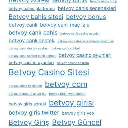
Betvoy bahis
betvoy bahis girişi
betvoy bahis seçenekleri
betvoy bahis platformu
Betvoy bahis sitesi
betvoy bonus
betvoy canli
betvoy canli maç izle
betvoy canlı bahis
betvoy canlı casino oyunları
betvoy canlı destek
betvoy canlı destek kategori hesabı sil
betvoy canlı destek sayfası
betvoy canlı sohbet
betvoy casino oyunları
betvoy canlı sohbet canlı sohbet
betvoy casino oyunları
betvoy casino sektörü
Betvoy Casino Sitesi
betvoy com
betvoy cihaz özellikleri
betvoy depozito alıyor mu
betvoy farklı web siteleri
betvoy girisi
betvoy giris adresi
betvoy giris twitter
betvoy giris yap
Betvoy Güncel
Betvoy Giriş