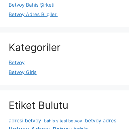
Betvoy Bahis Şirketi
Betvoy Adres Bilgileri
Kategoriler
Betvoy
Betvoy Giriş
Etiket Bulutu
adresi betvoy
betvoy adres
bahis sitesi betvoy
Betvoy Adresi