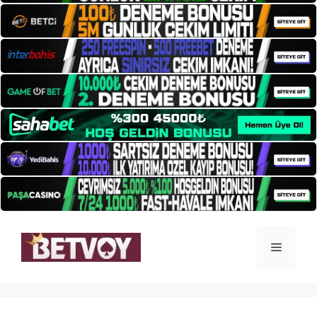
İçeriğe
atla
Menü