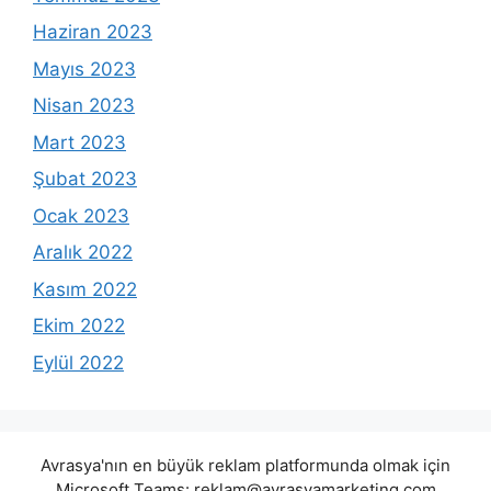
Haziran 2023
Mayıs 2023
Nisan 2023
Mart 2023
Şubat 2023
Ocak 2023
Aralık 2022
Kasım 2022
Ekim 2022
Eylül 2022
Avrasya'nın en büyük reklam platformunda olmak için
Microsoft Teams:
reklam@avrasyamarketing.com