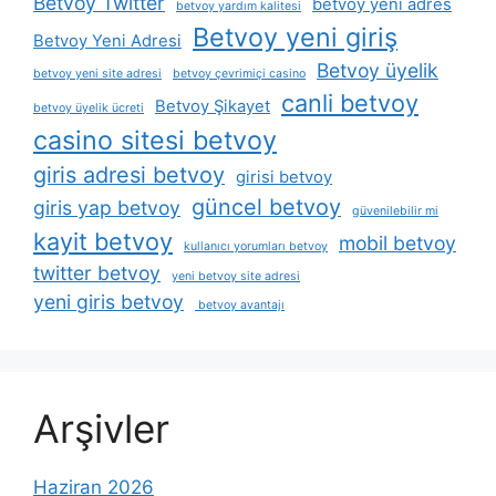
Betvoy Twitter
betvoy yeni adres
betvoy yardım kalitesi
Betvoy yeni giriş
Betvoy Yeni Adresi
Betvoy üyelik
betvoy yeni site adresi
betvoy çevrimiçi casino
canli betvoy
Betvoy Şikayet
betvoy üyelik ücreti
casino sitesi betvoy
giris adresi betvoy
girisi betvoy
güncel betvoy
giris yap betvoy
güvenilebilir mi
kayit betvoy
mobil betvoy
kullanıcı yorumları betvoy
twitter betvoy
yeni betvoy site adresi
yeni giris betvoy
betvoy avantajı
Arşivler
Haziran 2026