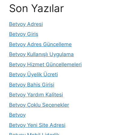
Son Yazılar
Betvoy Adresi
Betvoy Giriş
Betvoy Adres Güncelleme
Betvoy Kullanışlı Uygulama
Betvoy Hizmet Güncellemeleri
Betvoy Üyelik Ücreti
Betvoy Bahis Girişi
Betvoy Yardım Kalitesi
Betvoy Çoklu Seçenekler
Betvoy
Betvoy Yeni Site Adresi