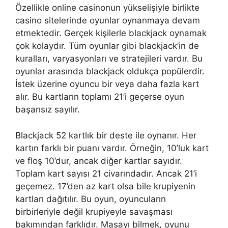
Özellikle online casinonun yükselişiyle birlikte
casino sitelerinde oyunlar oynanmaya devam
etmektedir. Gerçek kişilerle blackjack oynamak
çok kolaydır. Tüm oyunlar gibi blackjack’in de
kuralları, varyasyonları ve stratejileri vardır. Bu
oyunlar arasında blackjack oldukça popülerdir.
İstek üzerine oyuncu bir veya daha fazla kart
alır. Bu kartların toplamı 21’i geçerse oyun
başarısız sayılır.
Blackjack 52 kartlık bir deste ile oynanır. Her
kartın farklı bir puanı vardır. Örneğin, 10’luk kart
ve floş 10’dur, ancak diğer kartlar sayıdır.
Toplam kart sayısı 21 civarındadır. Ancak 21’i
geçemez. 17’den az kart olsa bile krupiyenin
kartları dağıtılır. Bu oyun, oyuncuların
birbirleriyle değil krupiyeyle savaşması
bakımından farklıdır. Masayı bilmek, oyunu