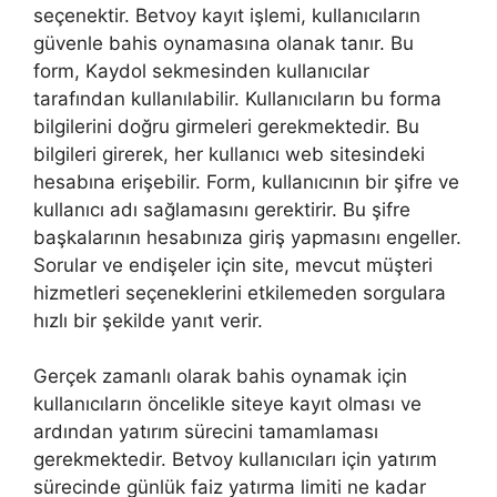
seçenektir. Betvoy kayıt işlemi, kullanıcıların
güvenle bahis oynamasına olanak tanır. Bu
form, Kaydol sekmesinden kullanıcılar
tarafından kullanılabilir. Kullanıcıların bu forma
bilgilerini doğru girmeleri gerekmektedir. Bu
bilgileri girerek, her kullanıcı web sitesindeki
hesabına erişebilir. Form, kullanıcının bir şifre ve
kullanıcı adı sağlamasını gerektirir. Bu şifre
başkalarının hesabınıza giriş yapmasını engeller.
Sorular ve endişeler için site, mevcut müşteri
hizmetleri seçeneklerini etkilemeden sorgulara
hızlı bir şekilde yanıt verir.
Gerçek zamanlı olarak bahis oynamak için
kullanıcıların öncelikle siteye kayıt olması ve
ardından yatırım sürecini tamamlaması
gerekmektedir. Betvoy kullanıcıları için yatırım
sürecinde günlük faiz yatırma limiti ne kadar