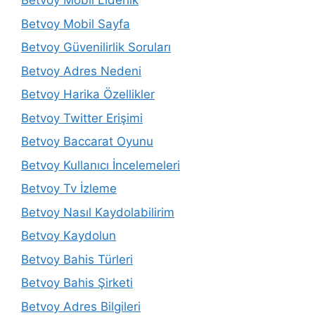
Betvoy Mobil Liderlik
Betvoy Mobil Sayfa
Betvoy Güvenilirlik Soruları
Betvoy Adres Nedeni
Betvoy Harika Özellikler
Betvoy Twitter Erişimi
Betvoy Baccarat Oyunu
Betvoy Kullanıcı İncelemeleri
Betvoy Tv İzleme
Betvoy Nasıl Kaydolabilirim
Betvoy Kaydolun
Betvoy Bahis Türleri
Betvoy Bahis Şirketi
Betvoy Adres Bilgileri