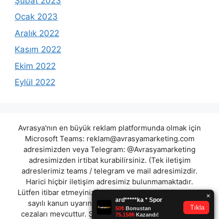
Şubat 2023
Ocak 2023
Aralık 2022
Kasım 2022
Ekim 2022
Eylül 2022
Avrasya'nın en büyük reklam platformunda olmak için
Microsoft Teams:
reklam@avrasyamarketing.com
adresimizden veya Telegram: @Avrasyamarketing
adresimizden irtibat kurabilirsiniz. (Tek iletişim
adreslerimiz teams / telegram ve mail adresimizdir.
Harici hiçbir iletişim adresimiz bulunmamaktadır.
Lütfen itibar etmeyiniz.) Türkiye yasalarına göre 7258
sayılı kanun uyarınca yasa dışı bahis oynamanın
cezaları mevcuttur. Şu an bulunduğunuz site hiç bir