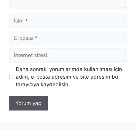
İsim
E-
posta
İnternet
sitesi
Daha sonraki yorumlarımda kullanılması için
adım, e-posta adresim ve site adresim bu
tarayıcıya kaydedilsin.