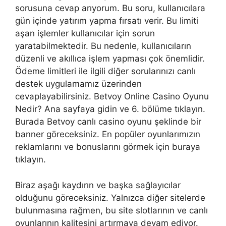
sorusuna cevap arıyorum. Bu soru, kullanıcılara
gün içinde yatırım yapma fırsatı verir. Bu limiti
aşan işlemler kullanıcılar için sorun
yaratabilmektedir. Bu nedenle, kullanıcıların
düzenli ve akıllıca işlem yapması çok önemlidir.
Ödeme limitleri ile ilgili diğer sorularınızı canlı
destek uygulamamız üzerinden
cevaplayabilirsiniz. Betvoy Online Casino Oyunu
Nedir? Ana sayfaya gidin ve 6. bölüme tıklayın.
Burada Betvoy canlı casino oyunu şeklinde bir
banner göreceksiniz. En popüler oyunlarımızın
reklamlarını ve bonuslarını görmek için buraya
tıklayın.
Biraz aşağı kaydırın ve başka sağlayıcılar
olduğunu göreceksiniz. Yalnızca diğer sitelerde
bulunmasına rağmen, bu site slotlarının ve canlı
oyunlarının kalitesini artırmaya devam ediyor.