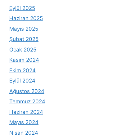
Eylül 2025
Haziran 2025
Mayıs 2025
Şubat 2025
Ocak 2025
Kasım 2024
Ekim 2024
Eylül 2024
Ağustos 2024
Temmuz 2024
Haziran 2024
Mayıs 2024
Nisan 2024