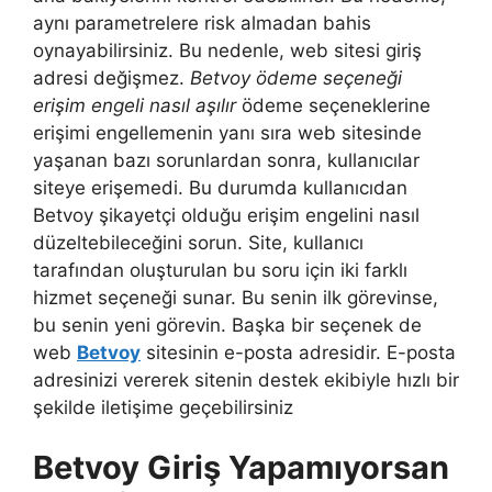
aynı parametrelere risk almadan bahis
oynayabilirsiniz. Bu nedenle, web sitesi giriş
adresi değişmez.
Betvoy ödeme seçeneği
erişim engeli nasıl aşılır
ödeme seçeneklerine
erişimi engellemenin yanı sıra web sitesinde
yaşanan bazı sorunlardan sonra, kullanıcılar
siteye erişemedi. Bu durumda kullanıcıdan
Betvoy şikayetçi olduğu erişim engelini nasıl
düzeltebileceğini sorun. Site, kullanıcı
tarafından oluşturulan bu soru için iki farklı
hizmet seçeneği sunar. Bu senin ilk görevinse,
bu senin yeni görevin. Başka bir seçenek de
web
Betvoy
sitesinin e-posta adresidir. E-posta
adresinizi vererek sitenin destek ekibiyle hızlı bir
şekilde iletişime geçebilirsiniz
Betvoy Giriş Yapamıyorsan