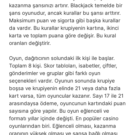
kazanma şansınızı artırır. Blackjack temelde bir
şans oyunudur, ancak kurallar bu şansı arttırır.
Maksimum puan ve sigorta gibi başka kurallar
da vardır. Bu kurallar krupiyenin kartına, ikinci
karta ve toplam puana göre değişir. Bu kural
oranları değiştirir.
Oyun, dağıtıcının solundaki ilk kişi ile başlar.
Toplam 8 kişi. Skor tabloları, isabetler, çiftler,
gönderimler ve gruplar gibi farklı oyun
seçenekleri vardır. Oyunun sonunda krupiye
boşsa ve krupiyenin elinde 21 veya daha fazla
kart varsa, tüm oyuncular kazanır. Sayı 17 ile 21
arasındaysa ödeme, oyuncunun kartındaki puan
sayısına göre yapılır. Bu oyun eğlenceli ve
formatı yıllar içinde değişti. En popüler casino
oyunlarından biri. Eğlenceli olması, kazanma
oranının yüksek olması ve şansa bağlı olması