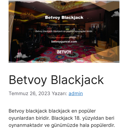
Betvoy Blackjack
Temmuz 26, 2023
Yazarı:
admin
Betvoy blackjack blackjack en popüler
oyunlardan biridir. Blackjack 18. yüzyıldan beri
oynanmaktadır ve günümüzde hala popülerdir.