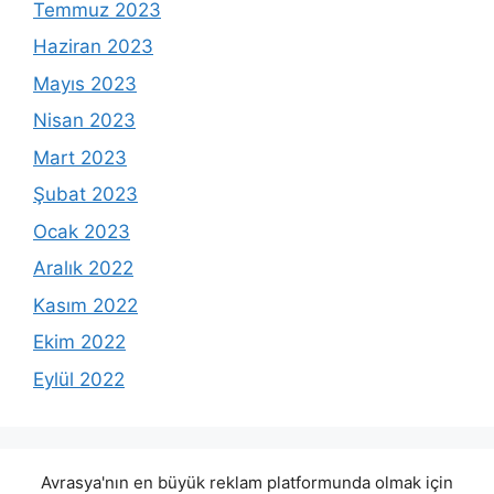
Temmuz 2023
Haziran 2023
Mayıs 2023
Nisan 2023
Mart 2023
Şubat 2023
Ocak 2023
Aralık 2022
Kasım 2022
Ekim 2022
Eylül 2022
Avrasya'nın en büyük reklam platformunda olmak için