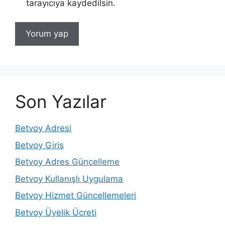
tarayıcıya kaydedilsin.
Son Yazılar
Betvoy Adresi
Betvoy Giriş
Betvoy Adres Güncelleme
Betvoy Kullanışlı Uygulama
Betvoy Hizmet Güncellemeleri
Betvoy Üyelik Ücreti