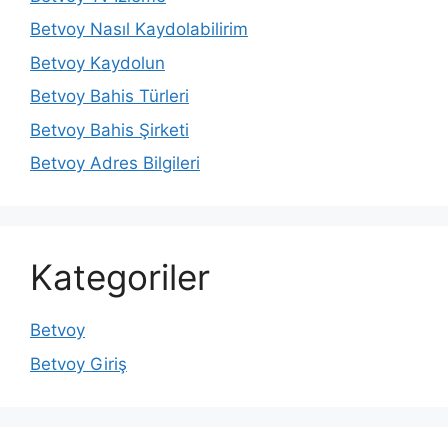
Betvoy Nasıl Kaydolabilirim
Betvoy Kaydolun
Betvoy Bahis Türleri
Betvoy Bahis Şirketi
Betvoy Adres Bilgileri
Kategoriler
Betvoy
Betvoy Giriş