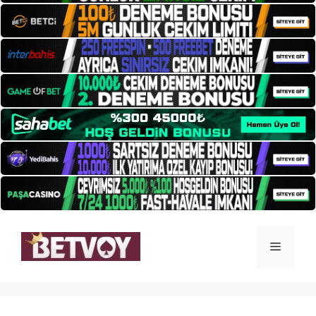
İçeriğe
atla
Menü