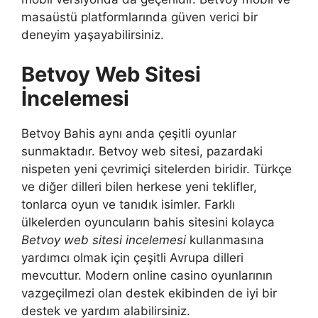
masaüstü platformlarında güven verici bir
deneyim yaşayabilirsiniz.
Betvoy Web Sitesi
İncelemesi
Betvoy Bahis aynı anda çeşitli oyunlar
sunmaktadır. Betvoy web sitesi, pazardaki
nispeten yeni çevrimiçi sitelerden biridir. Türkçe
ve diğer dilleri bilen herkese yeni teklifler,
tonlarca oyun ve tanıdık isimler. Farklı
ülkelerden oyuncuların bahis sitesini kolayca
Betvoy web sitesi incelemesi
kullanmasına
yardımcı olmak için çeşitli Avrupa dilleri
mevcuttur. Modern online casino oyunlarının
vazgeçilmezi olan destek ekibinden de iyi bir
destek ve yardım alabilirsiniz.