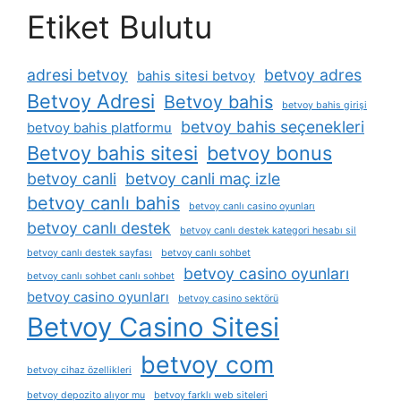
Etiket Bulutu
adresi betvoy
betvoy adres
bahis sitesi betvoy
Betvoy Adresi
Betvoy bahis
betvoy bahis girişi
betvoy bahis seçenekleri
betvoy bahis platformu
Betvoy bahis sitesi
betvoy bonus
betvoy canli
betvoy canli maç izle
betvoy canlı bahis
betvoy canlı casino oyunları
betvoy canlı destek
betvoy canlı destek kategori hesabı sil
betvoy canlı destek sayfası
betvoy canlı sohbet
betvoy casino oyunları
betvoy canlı sohbet canlı sohbet
betvoy casino oyunları
betvoy casino sektörü
Betvoy Casino Sitesi
betvoy com
betvoy cihaz özellikleri
betvoy depozito alıyor mu
betvoy farklı web siteleri