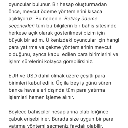
oyuncular bulunur. Bir hesap oluşturmadan
önce, mevcut ödeme yöntemlerini kısaca
açıklıyoruz. Bu nedenle,
Betvoy ödeme
seçenekleri
tüm bu bilgilerin bir bahis sitesinde
herkese açık olarak gösterilmesi bizim için
büyük bir adım. Ülkenizdeki oyuncular için hangi
para yatırma ve çekme yöntemlerinin mevcut
olduğunu, ayrıca kabul edilen para birimlerini ve
işlem sürelerini kolayca görebilirsiniz.
EUR ve USD dahil olmak üzere çeşitli para
birimleri kabul edilir. Üç ila beş iş günü süren
banka havaleleri dışında tüm para yatırma
işlemleri hemen işleme alınır.
Böylece bahisçiler hesaplarına olabildiğince
çabuk erişebilirler. Burada size uygun bir para
yatırma yöntemi seçmeniz faydalı olabilir.