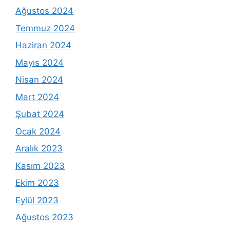
Ağustos 2024
Temmuz 2024
Haziran 2024
Mayıs 2024
Nisan 2024
Mart 2024
Şubat 2024
Ocak 2024
Aralık 2023
Kasım 2023
Ekim 2023
Eylül 2023
Ağustos 2023