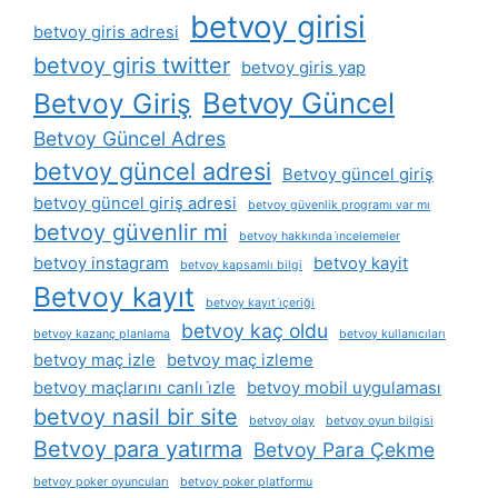
betvoy girisi
betvoy giris adresi
betvoy giris twitter
betvoy giris yap
Betvoy Güncel
Betvoy Giriş
Betvoy Güncel Adres
betvoy güncel adresi
Betvoy güncel giriş
betvoy güncel giriş adresi
betvoy güvenlik programı var mı
betvoy güvenlir mi
betvoy hakkında i̇ncelemeler
betvoy instagram
betvoy kayit
betvoy kapsamlı bilgi
Betvoy kayıt
betvoy kayıt i̇çeriği
betvoy kaç oldu
betvoy kazanç planlama
betvoy kullanıcıları
betvoy maç izle
betvoy maç izleme
betvoy maçlarını canlı i̇zle
betvoy mobil uygulaması
betvoy nasil bir site
betvoy olay
betvoy oyun bilgisi
Betvoy para yatırma
Betvoy Para Çekme
betvoy poker oyuncuları
betvoy poker platformu