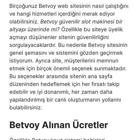
Birçoğunuz Betvoy web sitesinin nasıl çalıştığını
ve hangi hizmetleri içerdiğini merak ediyor
olabilirsiniz.
Betvoy güvenilir slot makinesi bir
altyapı üzerinde mi?
Özellikle bu siteye üyelik
açmayı düşünenler sitenin güvenilirliğini
sorgulayacaklardır. Bu nedenle Betvoy sitesinin
genel şemasını ve sistemini gözden geçirmek
istiyorum. Ayrıca site, müşterilerini memnun
etmek için birçok önemli seçenek sunmaktadır.
Bu seçenekler arasında sitenin ana sayfa
düzeninden hedeflemek için her fırsatı takip
edebilir ve iyi donanımlı, her zaman daha
yapılandırılmış bir canlı oluşturmanın yollarını
bulabilirsiniz.
Betvoy Alınan Ücretler