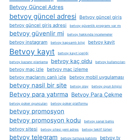
Betvoy Güncel Adres
betvoy güncel adresi
Betvoy güncel giriş
betvoy güncel giriş adresi
betvoy güvenlik programı var mı
betvoy güvenlir mi
betvoy hakkında i̇ncelemeler
betvoy instagram
betvoy kayit
betvoy kapsamlı bilgi
Betvoy kayıt
betvoy kayıt i̇çeriği
betvoy kaç oldu
betvoy kazanç planlama
betvoy kullanıcıları
betvoy maç izle
betvoy maç izleme
betvoy maçlarını canlı i̇zle
betvoy mobil uygulaması
betvoy nasil bir site
betvoy olay
betvoy oyun bilgisi
Betvoy para yatırma
Betvoy Para Çekme
betvoy poker oyuncuları
betvoy poker platformu
betvoy promosyon
betvoy promosyon kodu
betvoy sanal bahis
betvoy sitesi
betvoy sitesi yeni adres
betvoy teklif türleri
betvoy telegram
betvoy tv
betvoy turnuva katılımı