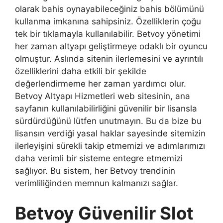
olarak bahis oynayabileceğiniz bahis bölümünü
kullanma imkanına sahipsiniz. Özelliklerin çoğu
tek bir tıklamayla kullanılabilir. Betvoy yönetimi
her zaman altyapı geliştirmeye odaklı bir oyuncu
olmuştur. Aslında sitenin ilerlemesini ve ayrıntılı
özelliklerini daha etkili bir şekilde
değerlendirmeme her zaman yardımcı olur.
Betvoy Altyapı Hizmetleri web sitesinin, ana
sayfanın kullanılabilirliğini güvenilir bir lisansla
sürdürdüğünü lütfen unutmayın. Bu da bize bu
lisansın verdiği yasal haklar sayesinde sitemizin
ilerleyişini sürekli takip etmemizi ve adımlarımızı
daha verimli bir sisteme entegre etmemizi
sağlıyor. Bu sistem, her Betvoy trendinin
verimliliğinden memnun kalmanızı sağlar.
Betvoy Güvenilir Slot