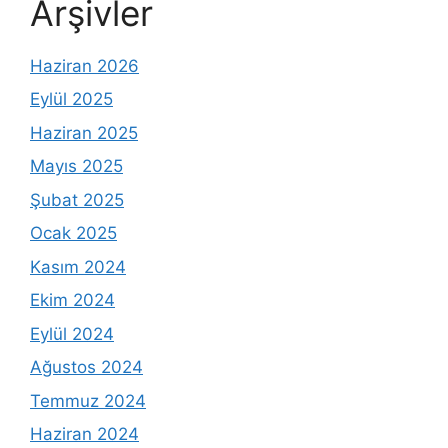
Arşivler
Haziran 2026
Eylül 2025
Haziran 2025
Mayıs 2025
Şubat 2025
Ocak 2025
Kasım 2024
Ekim 2024
Eylül 2024
Ağustos 2024
Temmuz 2024
Haziran 2024