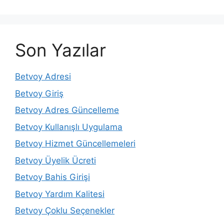
Son Yazılar
Betvoy Adresi
Betvoy Giriş
Betvoy Adres Güncelleme
Betvoy Kullanışlı Uygulama
Betvoy Hizmet Güncellemeleri
Betvoy Üyelik Ücreti
Betvoy Bahis Girişi
Betvoy Yardım Kalitesi
Betvoy Çoklu Seçenekler