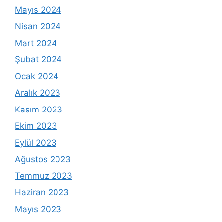
Mayıs 2024
Nisan 2024
Mart 2024
Şubat 2024
Ocak 2024
Aralık 2023
Kasım 2023
Ekim 2023
Eylül 2023
Ağustos 2023
Temmuz 2023
Haziran 2023
Mayıs 2023