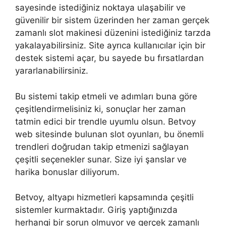
sayesinde istediğiniz noktaya ulaşabilir ve
güvenilir bir sistem üzerinden her zaman gerçek
zamanlı slot makinesi düzenini istediğiniz tarzda
yakalayabilirsiniz. Site ayrıca kullanıcılar için bir
destek sistemi açar, bu sayede bu fırsatlardan
yararlanabilirsiniz.
Bu sistemi takip etmeli ve adımları buna göre
çeşitlendirmelisiniz ki, sonuçlar her zaman
tatmin edici bir trendle uyumlu olsun. Betvoy
web sitesinde bulunan slot oyunları, bu önemli
trendleri doğrudan takip etmenizi sağlayan
çeşitli seçenekler sunar. Size iyi şanslar ve
harika bonuslar diliyorum.
Betvoy, altyapı hizmetleri kapsamında çeşitli
sistemler kurmaktadır. Giriş yaptığınızda
herhangi bir sorun olmuyor ve gerçek zamanlı