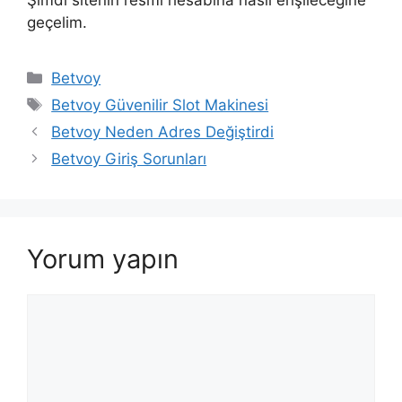
geçelim.
Kategoriler
Betvoy
Etiketler
Betvoy Güvenilir Slot Makinesi
Yazı
Betvoy Neden Adres Değiştirdi
dolaşımı
Betvoy Giriş Sorunları
Yorum yapın
Yorum