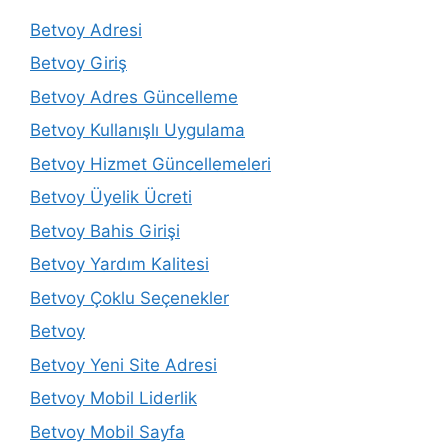
Betvoy Adresi
Betvoy Giriş
Betvoy Adres Güncelleme
Betvoy Kullanışlı Uygulama
Betvoy Hizmet Güncellemeleri
Betvoy Üyelik Ücreti
Betvoy Bahis Girişi
Betvoy Yardım Kalitesi
Betvoy Çoklu Seçenekler
Betvoy
Betvoy Yeni Site Adresi
Betvoy Mobil Liderlik
Betvoy Mobil Sayfa