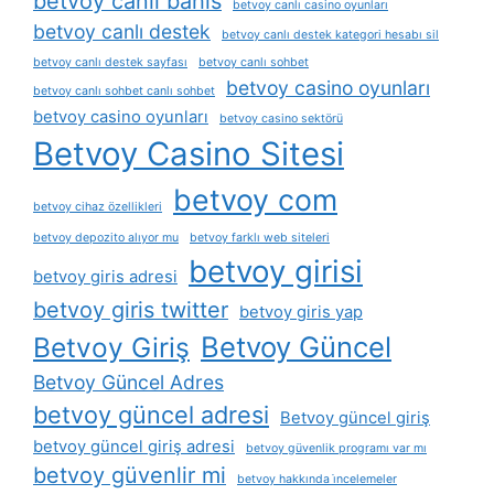
betvoy canlı bahis
betvoy canlı casino oyunları
betvoy canlı destek
betvoy canlı destek kategori hesabı sil
betvoy canlı destek sayfası
betvoy canlı sohbet
betvoy casino oyunları
betvoy canlı sohbet canlı sohbet
betvoy casino oyunları
betvoy casino sektörü
Betvoy Casino Sitesi
betvoy com
betvoy cihaz özellikleri
betvoy depozito alıyor mu
betvoy farklı web siteleri
betvoy girisi
betvoy giris adresi
betvoy giris twitter
betvoy giris yap
Betvoy Güncel
Betvoy Giriş
Betvoy Güncel Adres
betvoy güncel adresi
Betvoy güncel giriş
betvoy güncel giriş adresi
betvoy güvenlik programı var mı
betvoy güvenlir mi
betvoy hakkında i̇ncelemeler