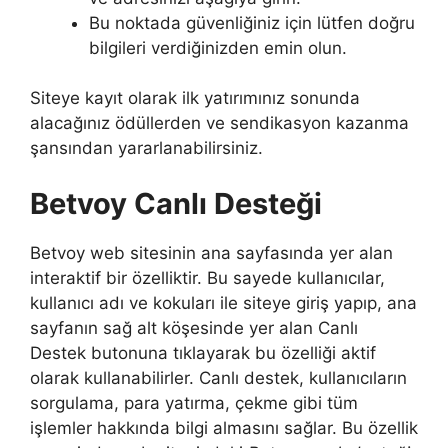
Bu noktada güvenliğiniz için lütfen doğru
bilgileri verdiğinizden emin olun.
Siteye kayıt olarak ilk yatırımınız sonunda
alacağınız ödüllerden ve sendikasyon kazanma
şansından yararlanabilirsiniz.
Betvoy Canlı Desteği
Betvoy web sitesinin ana sayfasında yer alan
interaktif bir özelliktir. Bu sayede kullanıcılar,
kullanıcı adı ve kokuları ile siteye giriş yapıp, ana
sayfanın sağ alt köşesinde yer alan Canlı
Destek butonuna tıklayarak bu özelliği aktif
olarak kullanabilirler. Canlı destek, kullanıcıların
sorgulama, para yatırma, çekme gibi tüm
işlemler hakkında bilgi almasını sağlar. Bu özellik