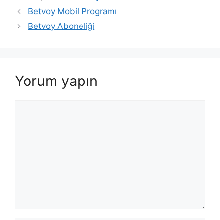
Yazı
Betvoy Mobil Programı
dolaşımı
Betvoy Aboneliği
Yorum yapın
Yorum