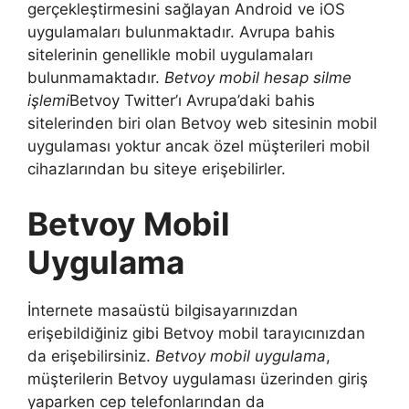
gerçekleştirmesini sağlayan Android ve iOS
uygulamaları bulunmaktadır. Avrupa bahis
sitelerinin genellikle mobil uygulamaları
bulunmamaktadır.
Betvoy mobil hesap silme
işlemi
Betvoy Twitter’ı Avrupa’daki bahis
sitelerinden biri olan Betvoy web sitesinin mobil
uygulaması yoktur ancak özel müşterileri mobil
cihazlarından bu siteye erişebilirler.
Betvoy Mobil
Uygulama
İnternete masaüstü bilgisayarınızdan
erişebildiğiniz gibi Betvoy mobil tarayıcınızdan
da erişebilirsiniz.
Betvoy mobil uygulama
,
müşterilerin Betvoy uygulaması üzerinden giriş
yaparken cep telefonlarından da