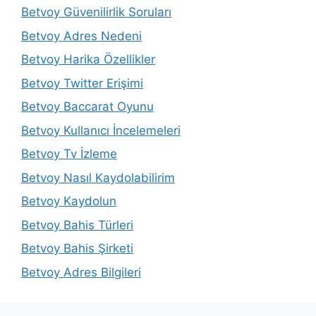
Betvoy Güvenilirlik Soruları
Betvoy Adres Nedeni
Betvoy Harika Özellikler
Betvoy Twitter Erişimi
Betvoy Baccarat Oyunu
Betvoy Kullanıcı İncelemeleri
Betvoy Tv İzleme
Betvoy Nasıl Kaydolabilirim
Betvoy Kaydolun
Betvoy Bahis Türleri
Betvoy Bahis Şirketi
Betvoy Adres Bilgileri