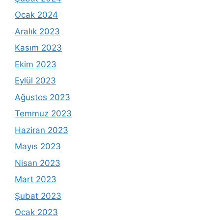
Ocak 2024
Aralık 2023
Kasım 2023
Ekim 2023
Eylül 2023
Ağustos 2023
Temmuz 2023
Haziran 2023
Mayıs 2023
Nisan 2023
Mart 2023
Şubat 2023
Ocak 2023