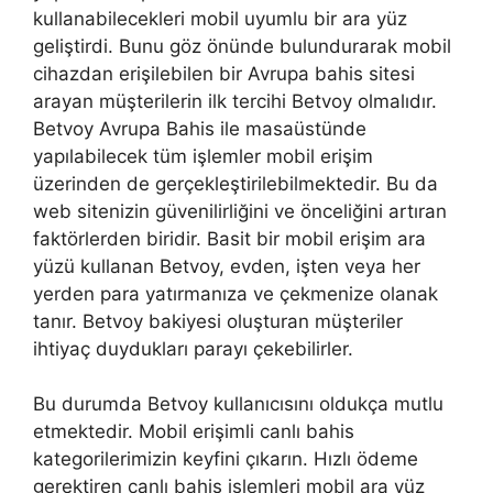
kullanabilecekleri mobil uyumlu bir ara yüz
geliştirdi. Bunu göz önünde bulundurarak mobil
cihazdan erişilebilen bir Avrupa bahis sitesi
arayan müşterilerin ilk tercihi Betvoy olmalıdır.
Betvoy Avrupa Bahis ile masaüstünde
yapılabilecek tüm işlemler mobil erişim
üzerinden de gerçekleştirilebilmektedir. Bu da
web sitenizin güvenilirliğini ve önceliğini artıran
faktörlerden biridir. Basit bir mobil erişim ara
yüzü kullanan Betvoy, evden, işten veya her
yerden para yatırmanıza ve çekmenize olanak
tanır. Betvoy bakiyesi oluşturan müşteriler
ihtiyaç duydukları parayı çekebilirler.
Bu durumda Betvoy kullanıcısını oldukça mutlu
etmektedir. Mobil erişimli canlı bahis
kategorilerimizin keyfini çıkarın. Hızlı ödeme
gerektiren canlı bahis işlemleri mobil ara yüz