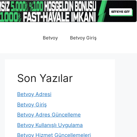
Betvoy
Betvoy Giriş
Son Yazılar
Betvoy Adresi
Betvoy Giriş
Betvoy Adres Güncelleme
Betvoy Kullanışlı Uygulama
Betvoy Hizmet Güncellemeleri