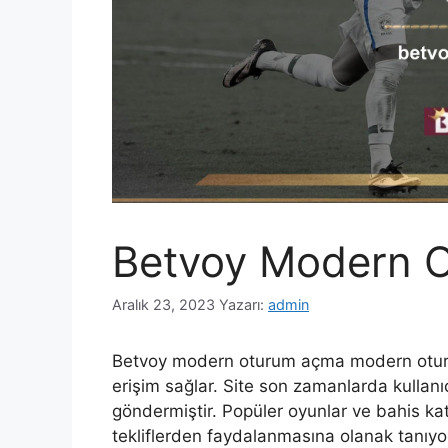
Betvoy Modern 
Aralık 23, 2023
Yazarı:
admin
Betvoy modern oturum açma modern oturum a
erişim sağlar. Site son zamanlarda kullanıc
göndermiştir. Popüler oyunlar ve bahis kateg
tekliflerden faydalanmasına olanak tanıyor