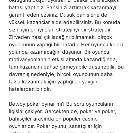
hatası yaptınız. Bahsinizi artırarak kazanmayı
garanti edemezsiniz. Düşük bahislerle de
yüksek kazançlar elde edebilirsiniz. Bu konuda
sizin için en iyi olan strateji iyi bir stratejidir.
Zirveden nasıl çıkılacağını bilmemek, birçok
oyuncunun yaptığı bir hatadır. Her oyuncu kendi
yolunda kazanacağını düşünür. Bir oyuncu,
motivasyonlarının etkisi altında kazandığında,
tüm kazancını bahse girmeyi bile düşünebilir. Bu
davranış nedeniyle, birçok oyuncunun daha
fazla kazanmak için yaptığı en yaygın
hatalardan biridir.
Betvoy poker oynar mı? Bu soru oyuncuların
ilgisini çekiyor. Gerçekten de, poker ve poker,
bahisçiler arasında en popüler casino
oyunlarıdır. Poker oyunu, sanatçılar için