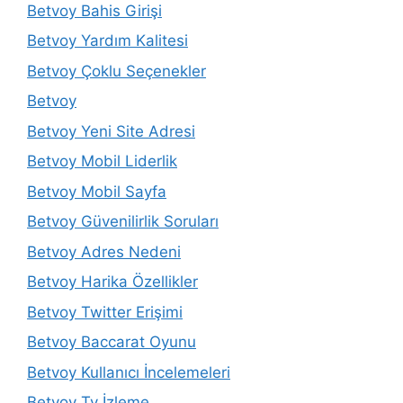
Betvoy Bahis Girişi
Betvoy Yardım Kalitesi
Betvoy Çoklu Seçenekler
Betvoy
Betvoy Yeni Site Adresi
Betvoy Mobil Liderlik
Betvoy Mobil Sayfa
Betvoy Güvenilirlik Soruları
Betvoy Adres Nedeni
Betvoy Harika Özellikler
Betvoy Twitter Erişimi
Betvoy Baccarat Oyunu
Betvoy Kullanıcı İncelemeleri
Betvoy Tv İzleme