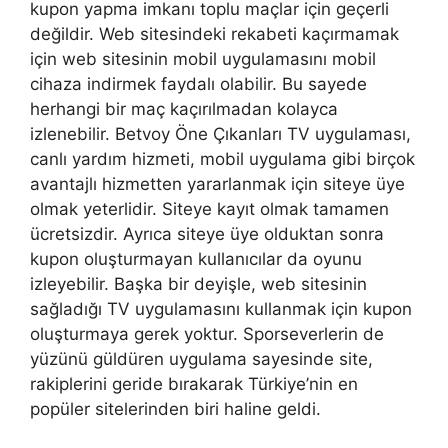
kupon yapma imkanı toplu maçlar için geçerli
değildir. Web sitesindeki rekabeti kaçırmamak
için web sitesinin mobil uygulamasını mobil
cihaza indirmek faydalı olabilir. Bu sayede
herhangi bir maç kaçırılmadan kolayca
izlenebilir. Betvoy Öne Çıkanları TV uygulaması,
canlı yardım hizmeti, mobil uygulama gibi birçok
avantajlı hizmetten yararlanmak için siteye üye
olmak yeterlidir. Siteye kayıt olmak tamamen
ücretsizdir. Ayrıca siteye üye olduktan sonra
kupon oluşturmayan kullanıcılar da oyunu
izleyebilir. Başka bir deyişle, web sitesinin
sağladığı TV uygulamasını kullanmak için kupon
oluşturmaya gerek yoktur. Sporseverlerin de
yüzünü güldüren uygulama sayesinde site,
rakiplerini geride bırakarak Türkiye’nin en
popüler sitelerinden biri haline geldi.