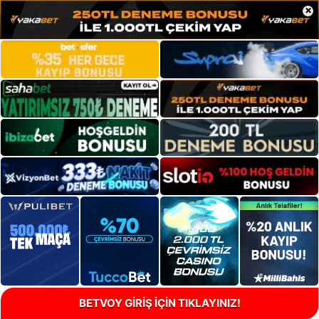
×
BETVOY GİRİŞ İÇİN TIKLAYINIZ!