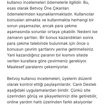
kullanıcı incelemeleri ödemelerle ilgilidir. Bu,
esas olarak Betvoy Öne Çıkanları
ödemelerinden kaynaklanmaktadır. Kullanıcılar
bonusları almakta ve kullanmakta herhangi bir
sorun yaşamazlar, ancak para çekme
aşamasında sorunlar ortaya çıkabilir. Nedeni ise
zamanın şartları. Bir bonus kazandıktan sonra
para çekme talebinde bulunmak için önce o
bonusun çevrim şartlarını yerine getirmelisiniz.
Yani kazandığınız paranın bir kısmını sitede
verilen kurallara göre çevirmeniz gerekiyor.
Maalesef paralarını çekemiyorlar.
Betvoy kullanıcı incelemeleri, üyelerin düzenli
olarak kontrol ettiği paylaşımlardır. Canlı Destek
aşağıdaki uygulamalardan biridir. Çünkü site
üzerinden görüş ve şikayetlerinizi dile getirebilir,
online yardım hattı üzerinden farklı aksiyonlar