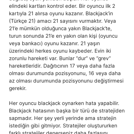
elindeki kartları kontrol eder. Bir oyuncu ilk 2
kartıyla 21 alırsa oyunu kazanır. Blackjack’in
(Türkçe 21) amacı 21 sayısını vurmaktır. Veya
21’e mümkün olduğunca yakın Blackjack’te,
turun sonunda 21’e en yakın olan kişi (oyuncu
veya bankacı) oyunu kazanır. 21 yaşın
üzerindeki herkes oyunu kaybeder. Evin iki
zorunlu hareketi var. Bunlar “dur” ve “grev”
hareketleridir. Dağıtıcının 17 veya daha fazla
olması durumunda pozisyonunu, 16 veya daha
az olması durumunda pozisyonunu değiştirmesi
gerekir.
Her oyuncu blackjack oynarken hata yapabilir.
Blackjack hatasının başka bir türü de stratejiden
sapmadır. Her şey yerli yerinde ama stratejin
istediğin gibi gitmiyor. Stratejiler oluştururken
farklı stratejiler denerseniz daha fazlasını