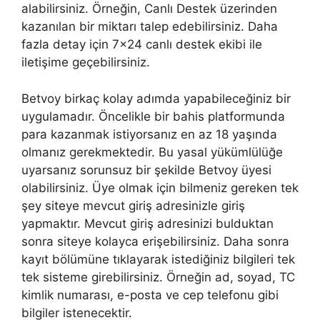
alabilirsiniz. Örneğin, Canlı Destek üzerinden
kazanılan bir miktarı talep edebilirsiniz. Daha
fazla detay için 7×24 canlı destek ekibi ile
iletişime geçebilirsiniz.
Betvoy birkaç kolay adımda yapabileceğiniz bir
uygulamadır. Öncelikle bir bahis platformunda
para kazanmak istiyorsanız en az 18 yaşında
olmanız gerekmektedir. Bu yasal yükümlülüğe
uyarsanız sorunsuz bir şekilde Betvoy üyesi
olabilirsiniz. Üye olmak için bilmeniz gereken tek
şey siteye mevcut giriş adresinizle giriş
yapmaktır. Mevcut giriş adresinizi bulduktan
sonra siteye kolayca erişebilirsiniz. Daha sonra
kayıt bölümüne tıklayarak istediğiniz bilgileri tek
tek sisteme girebilirsiniz. Örneğin ad, soyad, TC
kimlik numarası, e-posta ve cep telefonu gibi
bilgiler istenecektir.