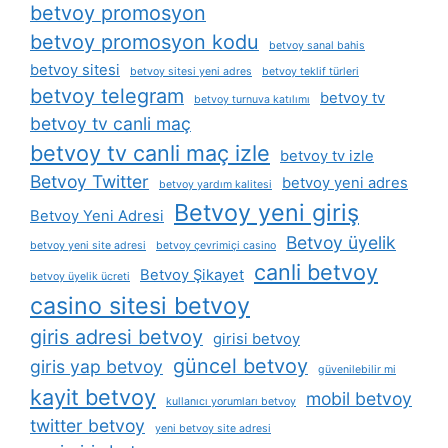
betvoy promosyon
betvoy promosyon kodu
betvoy sanal bahis
betvoy sitesi
betvoy sitesi yeni adres
betvoy teklif türleri
betvoy telegram
betvoy tv
betvoy turnuva katılımı
betvoy tv canli maç
betvoy tv canli maç izle
betvoy tv izle
Betvoy Twitter
betvoy yeni adres
betvoy yardım kalitesi
Betvoy yeni giriş
Betvoy Yeni Adresi
Betvoy üyelik
betvoy yeni site adresi
betvoy çevrimiçi casino
canli betvoy
Betvoy Şikayet
betvoy üyelik ücreti
casino sitesi betvoy
giris adresi betvoy
girisi betvoy
güncel betvoy
giris yap betvoy
güvenilebilir mi
kayit betvoy
mobil betvoy
kullanıcı yorumları betvoy
twitter betvoy
yeni betvoy site adresi