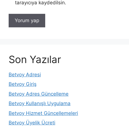
tarayıcıya kaydedilsin.
Son Yazılar
Betvoy Adresi
Betvoy Giriş
Betvoy Adres Güncelleme
Betvoy Kullanışlı Uygulama
Betvoy Hizmet Güncellemeleri
Betvoy Üyelik Ücreti