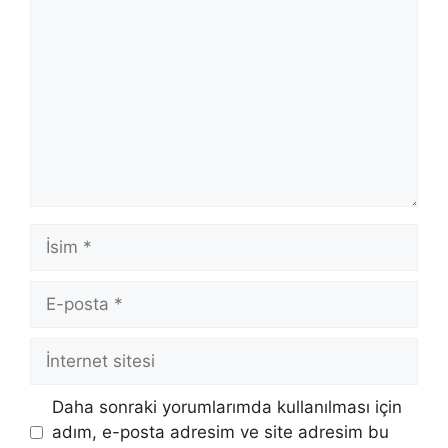
İsim
E-
posta
İnternet
sitesi
Daha sonraki yorumlarımda kullanılması için
adım, e-posta adresim ve site adresim bu