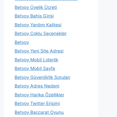
Betvoy Üyelik Ücreti
Betvoy Bahis Girişi
Betvoy Yardım Kalitesi
Betvoy Çoklu Seçenekler
Betvoy
Betvoy Yeni Site Adresi
Betvoy Mobil Liderlik
Betvoy Mobil Sayfa
Betvoy Güvenilirlik Soruları
Betvoy Adres Nedeni
Betvoy Harika Özellikler
Betvoy Twitter Erişimi
Betvoy Baccarat Oyunu