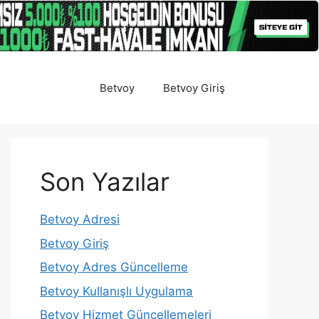
Betvoy
Betvoy Giriş
Son Yazılar
Betvoy Adresi
Betvoy Giriş
Betvoy Adres Güncelleme
Betvoy Kullanışlı Uygulama
Betvoy Hizmet Güncellemeleri