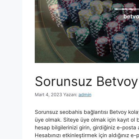
Sorunsuz Betvoy 
Mart 4, 2023
Yazarı:
admin
Sorunsuz seobahis bağlantısı Betvoy kola
üye olmak. Siteye üye olmak için kayıt ol b
hesap bilgilerinizi girin, girdiğiniz e-post
Hesabınızı etkinleştirmek için aldığınız e-