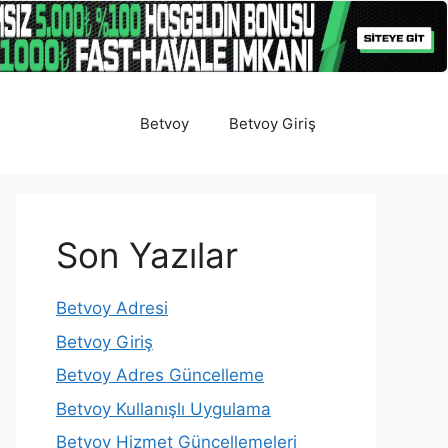
Betvoy
Betvoy Giriş
Son Yazılar
Betvoy Adresi
Betvoy Giriş
Betvoy Adres Güncelleme
Betvoy Kullanışlı Uygulama
Betvoy Hizmet Güncellemeleri