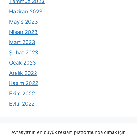
Temmuz 2023
Haziran 2023
Mayıs 2023
Nisan 2023
Mart 2023
Şubat 2023
Ocak 2023
Aralık 2022
Kasım 2022
Ekim 2022
Eylül 2022
Avrasya'nın en büyük reklam platformunda olmak için