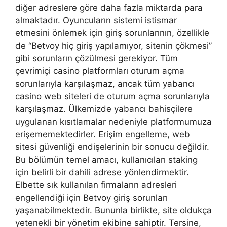
diğer adreslere göre daha fazla miktarda para
almaktadır. Oyuncuların sistemi istismar
etmesini önlemek için giriş sorunlarının, özellikle
de “Betvoy hiç giriş yapılamıyor, sitenin çökmesi”
gibi sorunların çözülmesi gerekiyor. Tüm
çevrimiçi casino platformları oturum açma
sorunlarıyla karşılaşmaz, ancak tüm yabancı
casino web siteleri de oturum açma sorunlarıyla
karşılaşmaz. Ülkemizde yabancı bahisçilere
uygulanan kısıtlamalar nedeniyle platformumuza
erişememektedirler. Erişim engelleme, web
sitesi güvenliği endişelerinin bir sonucu değildir.
Bu bölümün temel amacı, kullanıcıları staking
için belirli bir dahili adrese yönlendirmektir.
Elbette sık kullanılan firmaların adresleri
engellendiği için Betvoy giriş sorunları
yaşanabilmektedir. Bununla birlikte, site oldukça
yetenekli bir yönetim ekibine sahiptir. Tersine,