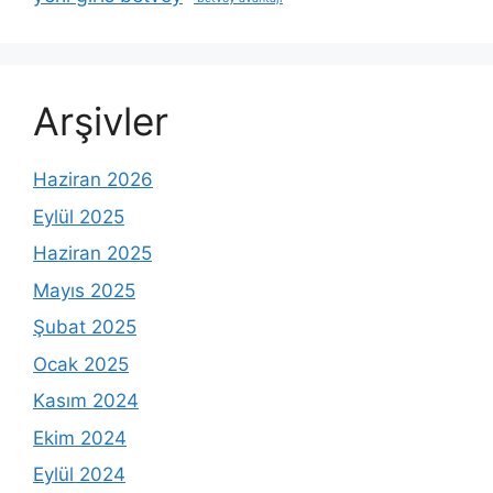
Arşivler
Haziran 2026
Eylül 2025
Haziran 2025
Mayıs 2025
Şubat 2025
Ocak 2025
Kasım 2024
Ekim 2024
Eylül 2024