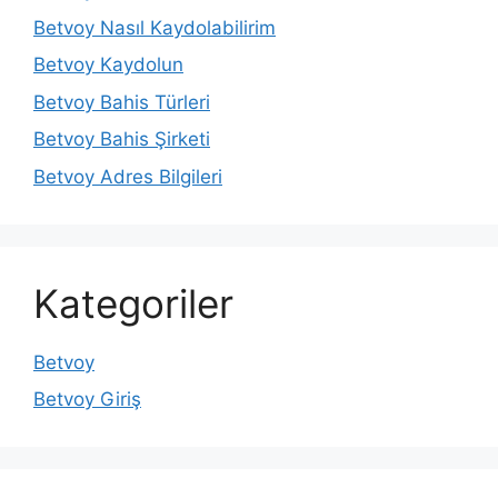
Betvoy Nasıl Kaydolabilirim
Betvoy Kaydolun
Betvoy Bahis Türleri
Betvoy Bahis Şirketi
Betvoy Adres Bilgileri
Kategoriler
Betvoy
Betvoy Giriş