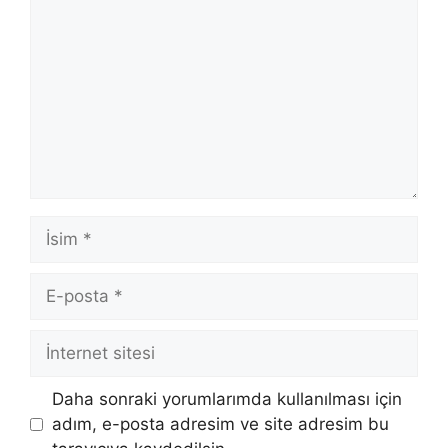
İsim
E-
posta
İnternet
sitesi
Daha sonraki yorumlarımda kullanılması için
adım, e-posta adresim ve site adresim bu