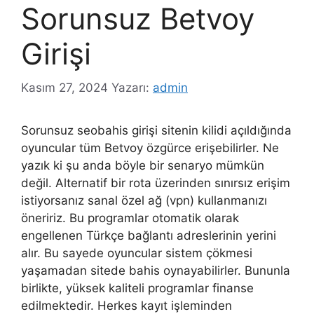
Sorunsuz Betvoy
Girişi
Kasım 27, 2024
Yazarı:
admin
Sorunsuz seobahis girişi sitenin kilidi açıldığında
oyuncular tüm Betvoy özgürce erişebilirler. Ne
yazık ki şu anda böyle bir senaryo mümkün
değil. Alternatif bir rota üzerinden sınırsız erişim
istiyorsanız sanal özel ağ (vpn) kullanmanızı
öneririz. Bu programlar otomatik olarak
engellenen Türkçe bağlantı adreslerinin yerini
alır. Bu sayede oyuncular sistem çökmesi
yaşamadan sitede bahis oynayabilirler. Bununla
birlikte, yüksek kaliteli programlar finanse
edilmektedir. Herkes kayıt işleminden