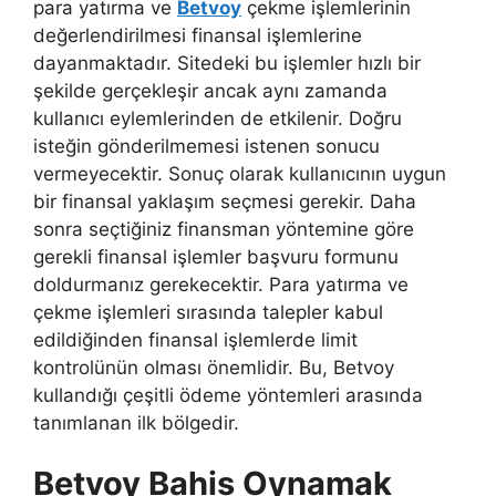
para yatırma ve
Betvoy
çekme işlemlerinin
değerlendirilmesi finansal işlemlerine
dayanmaktadır. Sitedeki bu işlemler hızlı bir
şekilde gerçekleşir ancak aynı zamanda
kullanıcı eylemlerinden de etkilenir. Doğru
isteğin gönderilmemesi istenen sonucu
vermeyecektir. Sonuç olarak kullanıcının uygun
bir finansal yaklaşım seçmesi gerekir. Daha
sonra seçtiğiniz finansman yöntemine göre
gerekli finansal işlemler başvuru formunu
doldurmanız gerekecektir. Para yatırma ve
çekme işlemleri sırasında talepler kabul
edildiğinden finansal işlemlerde limit
kontrolünün olması önemlidir. Bu, Betvoy
kullandığı çeşitli ödeme yöntemleri arasında
tanımlanan ilk bölgedir.
Betvoy Bahis Oynamak