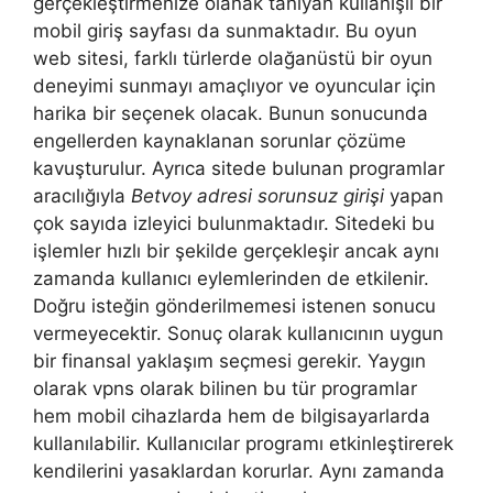
gerçekleştirmenize olanak tanıyan kullanışlı bir
mobil giriş sayfası da sunmaktadır. Bu oyun
web sitesi, farklı türlerde olağanüstü bir oyun
deneyimi sunmayı amaçlıyor ve oyuncular için
harika bir seçenek olacak. Bunun sonucunda
engellerden kaynaklanan sorunlar çözüme
kavuşturulur. Ayrıca sitede bulunan programlar
aracılığıyla
Betvoy adresi sorunsuz girişi
yapan
çok sayıda izleyici bulunmaktadır. Sitedeki bu
işlemler hızlı bir şekilde gerçekleşir ancak aynı
zamanda kullanıcı eylemlerinden de etkilenir.
Doğru isteğin gönderilmemesi istenen sonucu
vermeyecektir. Sonuç olarak kullanıcının uygun
bir finansal yaklaşım seçmesi gerekir. Yaygın
olarak vpns olarak bilinen bu tür programlar
hem mobil cihazlarda hem de bilgisayarlarda
kullanılabilir. Kullanıcılar programı etkinleştirerek
kendilerini yasaklardan korurlar. Aynı zamanda