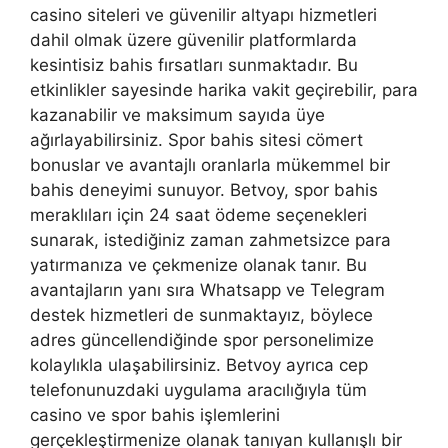
casino siteleri ve güvenilir altyapı hizmetleri
dahil olmak üzere güvenilir platformlarda
kesintisiz bahis fırsatları sunmaktadır. Bu
etkinlikler sayesinde harika vakit geçirebilir, para
kazanabilir ve maksimum sayıda üye
ağırlayabilirsiniz. Spor bahis sitesi cömert
bonuslar ve avantajlı oranlarla mükemmel bir
bahis deneyimi sunuyor. Betvoy, spor bahis
meraklıları için 24 saat ödeme seçenekleri
sunarak, istediğiniz zaman zahmetsizce para
yatırmanıza ve çekmenize olanak tanır. Bu
avantajların yanı sıra Whatsapp ve Telegram
destek hizmetleri de sunmaktayız, böylece
adres güncellendiğinde spor personelimize
kolaylıkla ulaşabilirsiniz. Betvoy ayrıca cep
telefonunuzdaki uygulama aracılığıyla tüm
casino ve spor bahis işlemlerini
gerçekleştirmenize olanak tanıyan kullanışlı bir