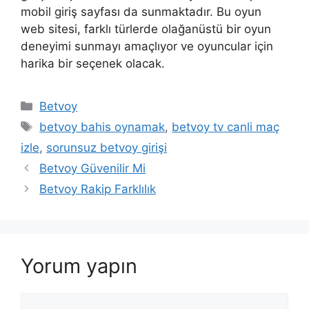
mobil giriş sayfası da sunmaktadır. Bu oyun
web sitesi, farklı türlerde olağanüstü bir oyun
deneyimi sunmayı amaçlıyor ve oyuncular için
harika bir seçenek olacak.
Kategoriler
Betvoy
Etiketler
betvoy bahis oynamak
,
betvoy tv canli maç
izle
,
sorunsuz betvoy girişi
Yazı
Betvoy Güvenilir Mi
dolaşımı
Betvoy Rakip Farklılık
Yorum yapın
Yorum