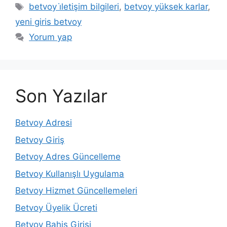
Etiketler
betvoy i̇letişim bilgileri
,
betvoy yüksek karlar
,
yeni giris betvoy
Yorum yap
Son Yazılar
Betvoy Adresi
Betvoy Giriş
Betvoy Adres Güncelleme
Betvoy Kullanışlı Uygulama
Betvoy Hizmet Güncellemeleri
Betvoy Üyelik Ücreti
Betvoy Bahis Girişi