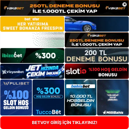
×
BETVOY GİRİŞ İÇİN TIKLAYINIZ!