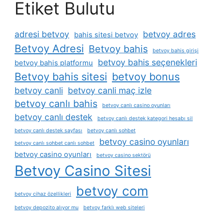
Etiket Bulutu
adresi betvoy
betvoy adres
bahis sitesi betvoy
Betvoy Adresi
Betvoy bahis
betvoy bahis girişi
betvoy bahis seçenekleri
betvoy bahis platformu
Betvoy bahis sitesi
betvoy bonus
betvoy canli
betvoy canli maç izle
betvoy canlı bahis
betvoy canlı casino oyunları
betvoy canlı destek
betvoy canlı destek kategori hesabı sil
betvoy canlı destek sayfası
betvoy canlı sohbet
betvoy casino oyunları
betvoy canlı sohbet canlı sohbet
betvoy casino oyunları
betvoy casino sektörü
Betvoy Casino Sitesi
betvoy com
betvoy cihaz özellikleri
betvoy depozito alıyor mu
betvoy farklı web siteleri