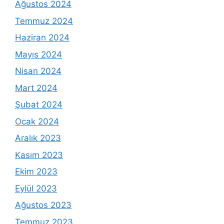
Ağustos 2024
Temmuz 2024
Haziran 2024
Mayıs 2024
Nisan 2024
Mart 2024
Şubat 2024
Ocak 2024
Aralık 2023
Kasım 2023
Ekim 2023
Eylül 2023
Ağustos 2023
Temmuz 2023