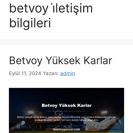
betvoy i̇letişim
bilgileri
Betvoy Yüksek Karlar
Eylül 11, 2024
Yazarı:
admin