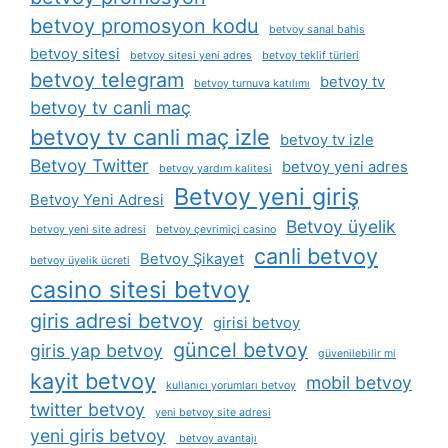
betvoy promosyon kodu
betvoy sanal bahis
betvoy sitesi
betvoy sitesi yeni adres
betvoy teklif türleri
betvoy telegram
betvoy tv
betvoy turnuva katılımı
betvoy tv canli maç
betvoy tv canli maç izle
betvoy tv izle
Betvoy Twitter
betvoy yeni adres
betvoy yardım kalitesi
Betvoy yeni giriş
Betvoy Yeni Adresi
Betvoy üyelik
betvoy yeni site adresi
betvoy çevrimiçi casino
canli betvoy
Betvoy Şikayet
betvoy üyelik ücreti
casino sitesi betvoy
giris adresi betvoy
girisi betvoy
güncel betvoy
giris yap betvoy
güvenilebilir mi
kayit betvoy
mobil betvoy
kullanıcı yorumları betvoy
twitter betvoy
yeni betvoy site adresi
yeni giris betvoy
betvoy avantajı