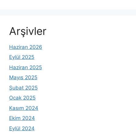
Arşivler
Haziran 2026
Eylül 2025
Haziran 2025
Mayıs 2025
Şubat 2025
Ocak 2025
Kasım 2024
Ekim 2024
Eylül 2024