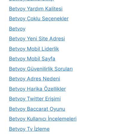
Betvoy Yardım Kalitesi
Betvoy Çoklu Seçenekler
Betvoy
Betvoy Yeni Site Adresi
Betvoy Mobil Liderlik
Betvoy Mobil Sayfa
Betvoy Güvenilirlik Soruları
Betvoy Adres Nedeni
Betvoy Harika Özellikler
Betvoy Twitter Erişimi
Betvoy Baccarat Oyunu
Betvoy Kullanıcı İncelemeleri
Betvoy Tv İzleme