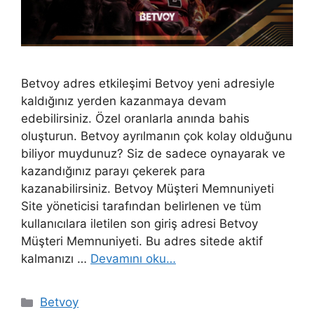
Betvoy adres etkileşimi Betvoy yeni adresiyle
kaldığınız yerden kazanmaya devam
edebilirsiniz. Özel oranlarla anında bahis
oluşturun. Betvoy ayrılmanın çok kolay olduğunu
biliyor muydunuz? Siz de sadece oynayarak ve
kazandığınız parayı çekerek para
kazanabilirsiniz. Betvoy Müşteri Memnuniyeti
Site yöneticisi tarafından belirlenen ve tüm
kullanıcılara iletilen son giriş adresi Betvoy
Müşteri Memnuniyeti. Bu adres sitede aktif
kalmanızı …
Devamını oku…
Kategoriler
Betvoy