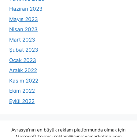
Haziran 2023
Mayıs 2023
Nisan 2023
Mart 2023
Şubat 2023
Ocak 2023
Aralık 2022
Kasım 2022
Ekim 2022
Eylül 2022
Avrasya'nın en büyük reklam platformunda olmak için
Microsoft Teams:
reklam@avrasyamarketing.com