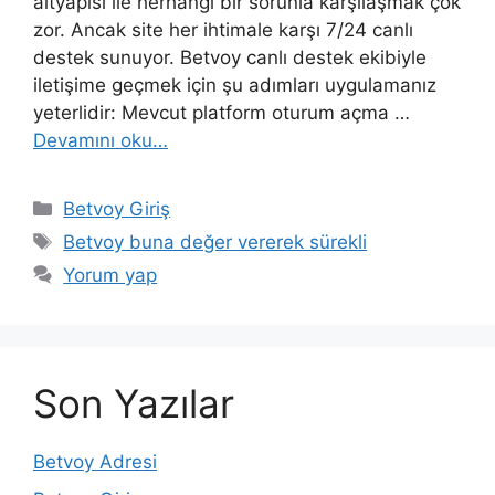
altyapısı ile herhangi bir sorunla karşılaşmak çok
zor. Ancak site her ihtimale karşı 7/24 canlı
destek sunuyor. Betvoy canlı destek ekibiyle
iletişime geçmek için şu adımları uygulamanız
yeterlidir: Mevcut platform oturum açma …
Devamını oku…
Kategoriler
Betvoy Giriş
Etiketler
Betvoy buna değer vererek sürekli
Yorum yap
Son Yazılar
Betvoy Adresi