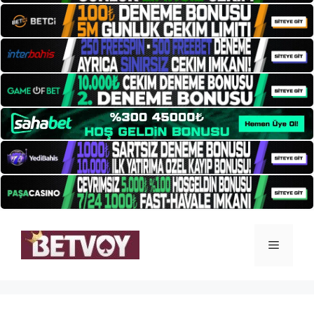
İçeriğe
atla
Menü