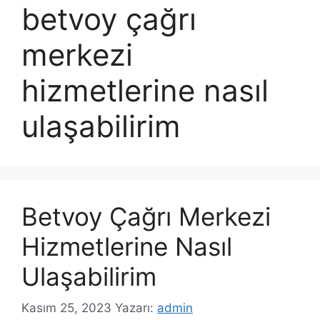
betvoy çağrı
merkezi
hizmetlerine nasıl
ulaşabilirim
Betvoy Çağrı Merkezi
Hizmetlerine Nasıl
Ulaşabilirim
Kasım 25, 2023
Yazarı:
admin