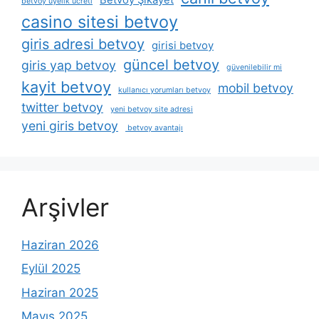
betvoy üyelik ücreti
casino sitesi betvoy
giris adresi betvoy
girisi betvoy
güncel betvoy
giris yap betvoy
güvenilebilir mi
kayit betvoy
mobil betvoy
kullanıcı yorumları betvoy
twitter betvoy
yeni betvoy site adresi
yeni giris betvoy
betvoy avantajı
Arşivler
Haziran 2026
Eylül 2025
Haziran 2025
Mayıs 2025