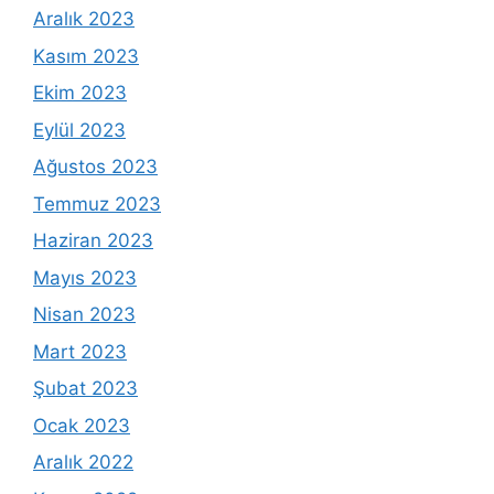
Aralık 2023
Kasım 2023
Ekim 2023
Eylül 2023
Ağustos 2023
Temmuz 2023
Haziran 2023
Mayıs 2023
Nisan 2023
Mart 2023
Şubat 2023
Ocak 2023
Aralık 2022