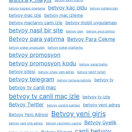
betvoy kayıt i̇çeriği
betvoy kaç oldu
betvoy kazanç planlama
betvoy kullanıcıları
betvoy maç izle
betvoy maç izleme
betvoy maçlarını canlı i̇zle
betvoy mobil uygulaması
betvoy nasil bir site
betvoy olay
betvoy oyun bilgisi
Betvoy para yatırma
Betvoy Para Çekme
betvoy poker oyuncuları
betvoy poker platformu
betvoy promosyon
betvoy promosyon kodu
betvoy sanal bahis
betvoy sitesi
betvoy sitesi yeni adres
betvoy teklif türleri
betvoy telegram
betvoy tv
betvoy turnuva katılımı
betvoy tv canli maç
betvoy tv canli maç izle
betvoy tv izle
Betvoy Twitter
betvoy yeni adres
betvoy yardım kalitesi
Betvoy yeni giriş
Betvoy Yeni Adresi
Betvoy üyelik
betvoy yeni site adresi
betvoy çevrimiçi casino
canli betvoy
Betvoy Şikayet