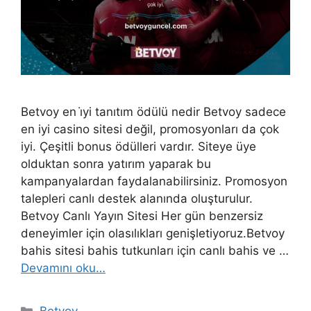
Betvoy en i̇yi tanıtım ödülü nedir Betvoy sadece
en iyi casino sitesi değil, promosyonları da çok
iyi. Çeşitli bonus ödülleri vardır. Siteye üye
olduktan sonra yatırım yaparak bu
kampanyalardan faydalanabilirsiniz. Promosyon
talepleri canlı destek alanında oluşturulur.
Betvoy Canlı Yayın Sitesi Her gün benzersiz
deneyimler için olasılıkları genişletiyoruz.Betvoy
bahis sitesi bahis tutkunları için canlı bahis ve …
Devamını oku…
Kategoriler