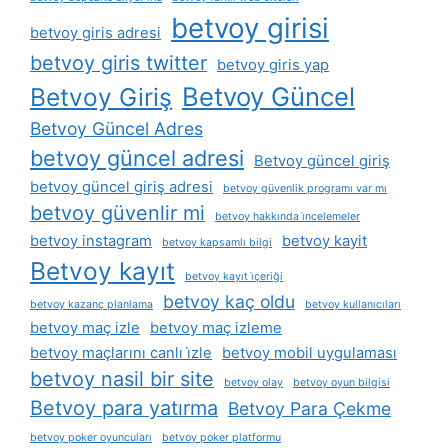
betvoy girisi
betvoy giris adresi
betvoy giris twitter
betvoy giris yap
Betvoy Güncel
Betvoy Giriş
Betvoy Güncel Adres
betvoy güncel adresi
Betvoy güncel giriş
betvoy güncel giriş adresi
betvoy güvenlik programı var mı
betvoy güvenlir mi
betvoy hakkında i̇ncelemeler
betvoy instagram
betvoy kayit
betvoy kapsamlı bilgi
Betvoy kayıt
betvoy kayıt i̇çeriği
betvoy kaç oldu
betvoy kazanç planlama
betvoy kullanıcıları
betvoy maç izle
betvoy maç izleme
betvoy maçlarını canlı i̇zle
betvoy mobil uygulaması
betvoy nasil bir site
betvoy olay
betvoy oyun bilgisi
Betvoy para yatırma
Betvoy Para Çekme
betvoy poker oyuncuları
betvoy poker platformu