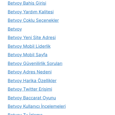
Betvoy Bahis Girişi
Betvoy Yardım Kalitesi
Betvoy Çoklu Seçenekler
Betvoy
Betvoy Yeni Site Adresi
Betvoy Mobil Liderlik
Betvoy Mobil Sayfa
Betvoy Güvenilirlik Soruları
Betvoy Adres Nedeni
Betvoy Harika Özellikler
Betvoy Twitter Erişimi
Betvoy Baccarat Oyunu
Betvoy Kullanıcı İncelemeleri
Betvoy Tv İzleme