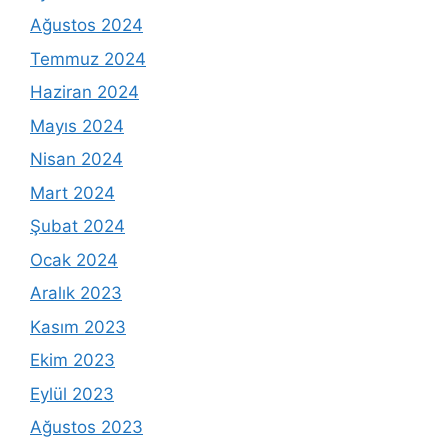
Ağustos 2024
Temmuz 2024
Haziran 2024
Mayıs 2024
Nisan 2024
Mart 2024
Şubat 2024
Ocak 2024
Aralık 2023
Kasım 2023
Ekim 2023
Eylül 2023
Ağustos 2023