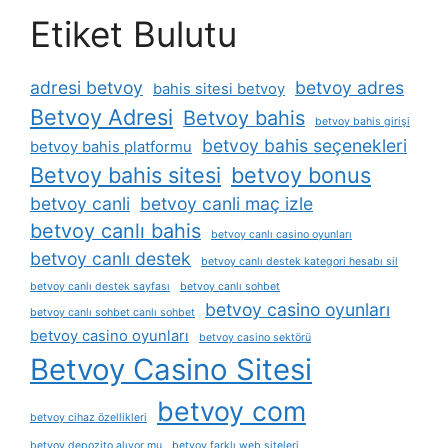
Etiket Bulutu
adresi betvoy
betvoy adres
bahis sitesi betvoy
Betvoy Adresi
Betvoy bahis
betvoy bahis girişi
betvoy bahis seçenekleri
betvoy bahis platformu
Betvoy bahis sitesi
betvoy bonus
betvoy canli
betvoy canli maç izle
betvoy canlı bahis
betvoy canlı casino oyunları
betvoy canlı destek
betvoy canlı destek kategori hesabı sil
betvoy canlı destek sayfası
betvoy canlı sohbet
betvoy casino oyunları
betvoy canlı sohbet canlı sohbet
betvoy casino oyunları
betvoy casino sektörü
Betvoy Casino Sitesi
betvoy com
betvoy cihaz özellikleri
betvoy depozito alıyor mu
betvoy farklı web siteleri