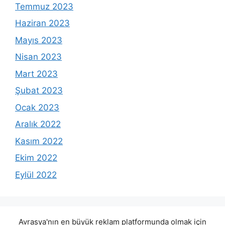
Temmuz 2023
Haziran 2023
Mayıs 2023
Nisan 2023
Mart 2023
Şubat 2023
Ocak 2023
Aralık 2022
Kasım 2022
Ekim 2022
Eylül 2022
Avrasya'nın en büyük reklam platformunda olmak için