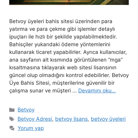
Betvoy üyeleri bahis sitesi üzerinden para
yatırma ve para çekme gibi işlemler detaylı
ipuçları ile hızlı bir şekilde yapılabilmektedir.
Bahisçiler yukarıdaki ödeme yöntemlerini
kullanarak ticaret yapabilirler. Ayrıca kullanıcılar,
ana sayfanın alt kısmında görüntülenen “mga”
kısaltmasına tıklayarak web sitesi lisansının
güncel olup olmadığını kontrol edebilirler. Betvoy
Üye Bahis Sitesi, müşterilerine güvenilir bir
çalışma sunar ve müşteri …
Devamını oku…
Kategoriler
Betvoy
Etiketler
Betvoy Adresi
,
betvoy lisans
,
betvoy üyeleri
Yorum yap