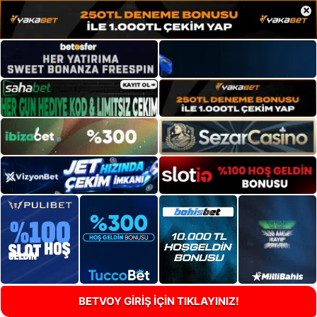
×
BETVOY GİRİŞ İÇİN TIKLAYINIZ!