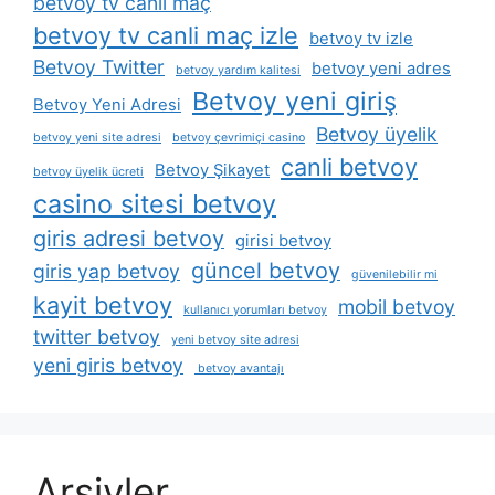
betvoy tv canli maç
betvoy tv canli maç izle
betvoy tv izle
Betvoy Twitter
betvoy yeni adres
betvoy yardım kalitesi
Betvoy yeni giriş
Betvoy Yeni Adresi
Betvoy üyelik
betvoy yeni site adresi
betvoy çevrimiçi casino
canli betvoy
Betvoy Şikayet
betvoy üyelik ücreti
casino sitesi betvoy
giris adresi betvoy
girisi betvoy
güncel betvoy
giris yap betvoy
güvenilebilir mi
kayit betvoy
mobil betvoy
kullanıcı yorumları betvoy
twitter betvoy
yeni betvoy site adresi
yeni giris betvoy
betvoy avantajı
Arşivler