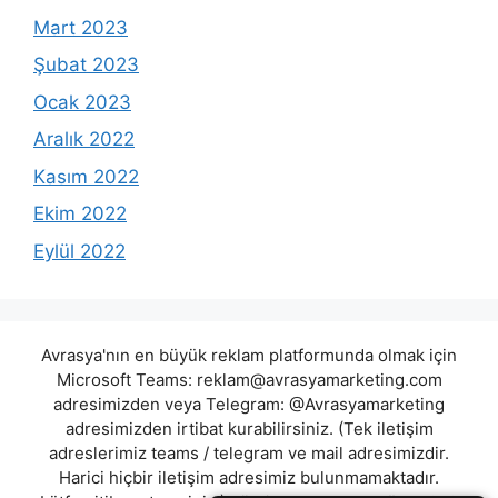
Mart 2023
Şubat 2023
Ocak 2023
Aralık 2022
Kasım 2022
Ekim 2022
Eylül 2022
Avrasya'nın en büyük reklam platformunda olmak için
Microsoft Teams:
reklam@avrasyamarketing.com
adresimizden veya Telegram: @Avrasyamarketing
adresimizden irtibat kurabilirsiniz. (Tek iletişim
adreslerimiz teams / telegram ve mail adresimizdir.
Harici hiçbir iletişim adresimiz bulunmamaktadır.