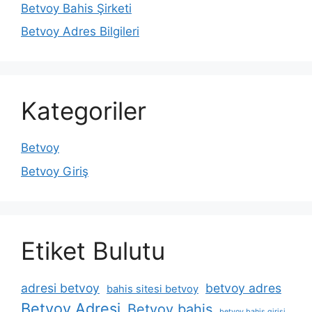
Betvoy Bahis Şirketi
Betvoy Adres Bilgileri
Kategoriler
Betvoy
Betvoy Giriş
Etiket Bulutu
adresi betvoy
betvoy adres
bahis sitesi betvoy
Betvoy Adresi
Betvoy bahis
betvoy bahis girişi