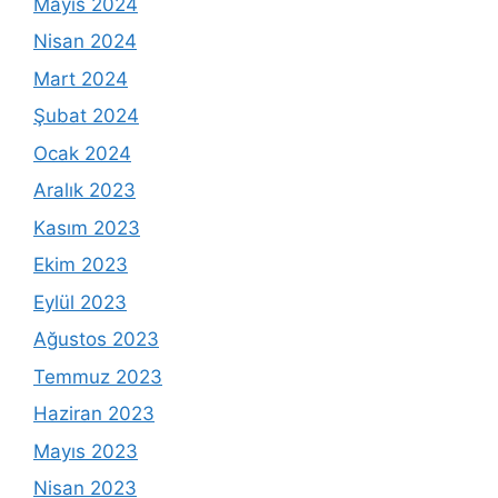
Mayıs 2024
Nisan 2024
Mart 2024
Şubat 2024
Ocak 2024
Aralık 2023
Kasım 2023
Ekim 2023
Eylül 2023
Ağustos 2023
Temmuz 2023
Haziran 2023
Mayıs 2023
Nisan 2023