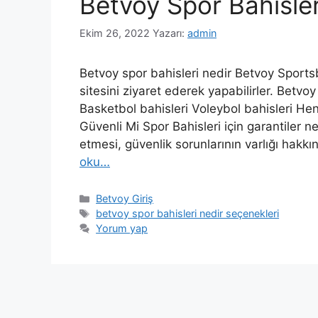
Betvoy Spor Bahisler
Ekim 26, 2022
Yazarı:
admin
Betvoy spor bahisleri nedir Betvoy Sport
sitesini ziyaret ederek yapabilirler. Betvoy
Basketbol bahisleri Voleybol bahisleri Hen
Güvenli Mi Spor Bahisleri için garantiler nel
etmesi, güvenlik sorunlarının varlığı hakk
oku…
Kategoriler
Betvoy Giriş
Etiketler
betvoy spor bahisleri nedir seçenekleri
Yorum yap