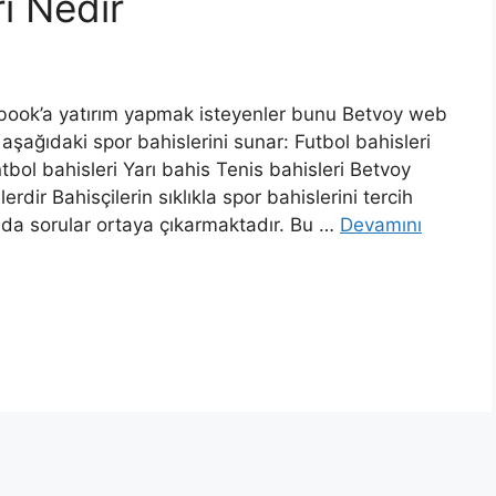
i Nedir
sbook’a yatırım yapmak isteyenler bunu Betvoy web
 aşağıdaki spor bahislerini sunar: Futbol bahisleri
tbol bahisleri Yarı bahis Tenis bahisleri Betvoy
erdir Bahisçilerin sıklıkla spor bahislerini tercih
ında sorular ortaya çıkarmaktadır. Bu …
Devamını