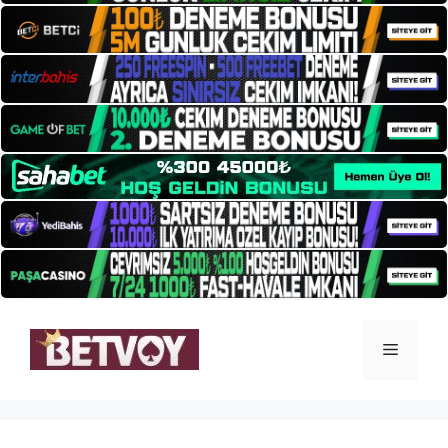
İçeriğe
atla
Menü