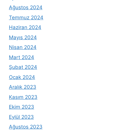
Ağustos 2024
Temmuz 2024
Haziran 2024
Mayıs 2024
Nisan 2024
Mart 2024
Şubat 2024
Ocak 2024
Aralık 2023
Kasım 2023
Ekim 2023
Eylül 2023
Ağustos 2023