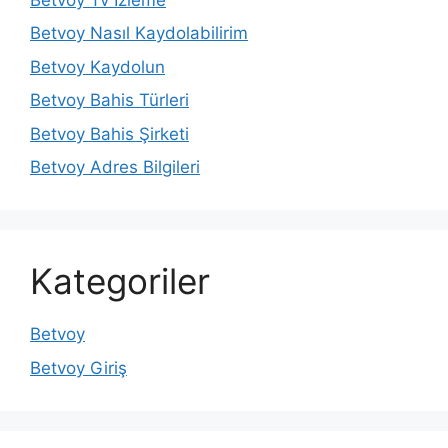
Betvoy Nasıl Kaydolabilirim
Betvoy Kaydolun
Betvoy Bahis Türleri
Betvoy Bahis Şirketi
Betvoy Adres Bilgileri
Kategoriler
Betvoy
Betvoy Giriş