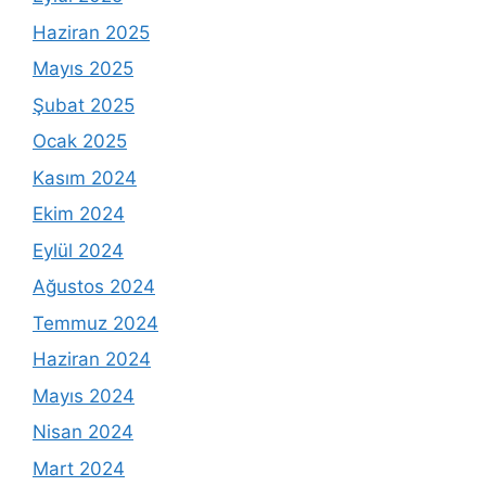
Haziran 2025
Mayıs 2025
Şubat 2025
Ocak 2025
Kasım 2024
Ekim 2024
Eylül 2024
Ağustos 2024
Temmuz 2024
Haziran 2024
Mayıs 2024
Nisan 2024
Mart 2024