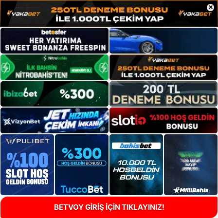
×
BETVOY GİRİŞ İÇİN TIKLAYINIZ!