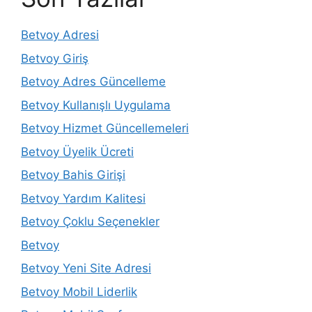
Betvoy Adresi
Betvoy Giriş
Betvoy Adres Güncelleme
Betvoy Kullanışlı Uygulama
Betvoy Hizmet Güncellemeleri
Betvoy Üyelik Ücreti
Betvoy Bahis Girişi
Betvoy Yardım Kalitesi
Betvoy Çoklu Seçenekler
Betvoy
Betvoy Yeni Site Adresi
Betvoy Mobil Liderlik