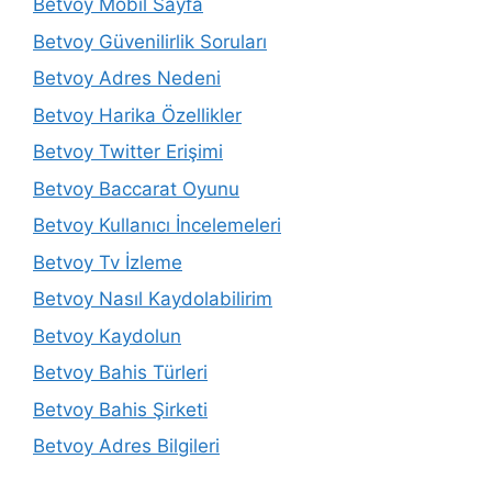
Betvoy Mobil Sayfa
Betvoy Güvenilirlik Soruları
Betvoy Adres Nedeni
Betvoy Harika Özellikler
Betvoy Twitter Erişimi
Betvoy Baccarat Oyunu
Betvoy Kullanıcı İncelemeleri
Betvoy Tv İzleme
Betvoy Nasıl Kaydolabilirim
Betvoy Kaydolun
Betvoy Bahis Türleri
Betvoy Bahis Şirketi
Betvoy Adres Bilgileri