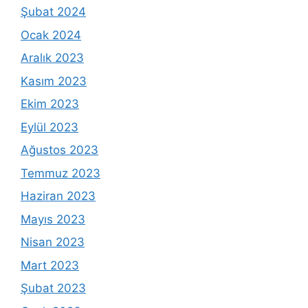
Şubat 2024
Ocak 2024
Aralık 2023
Kasım 2023
Ekim 2023
Eylül 2023
Ağustos 2023
Temmuz 2023
Haziran 2023
Mayıs 2023
Nisan 2023
Mart 2023
Şubat 2023