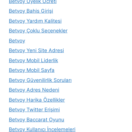
Betvoy Üyelik Ücreti
Betvoy Bahis Girişi
Betvoy Yardım Kalitesi
Betvoy Çoklu Seçenekler
Betvoy
Betvoy Yeni Site Adresi
Betvoy Mobil Liderlik
Betvoy Mobil Sayfa
Betvoy Güvenilirlik Soruları
Betvoy Adres Nedeni
Betvoy Harika Özellikler
Betvoy Twitter Erişimi
Betvoy Baccarat Oyunu
Betvoy Kullanıcı İncelemeleri