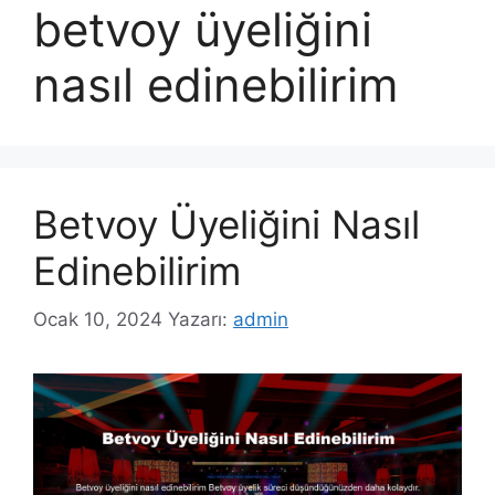
betvoy üyeliğini
nasıl edinebilirim
Betvoy Üyeliğini Nasıl
Edinebilirim
Ocak 10, 2024
Yazarı:
admin