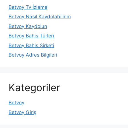
Betvoy Tv İzleme
Betvoy Nasıl Kaydolabilirim
Betvoy Kaydolun
Betvoy Bahis Türleri
Betvoy Bahis Şirketi
Betvoy Adres Bilgileri
Kategoriler
Betvoy
Betvoy Giriş