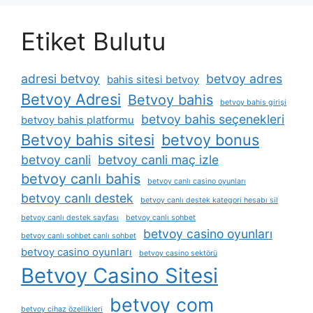
Etiket Bulutu
adresi betvoy
betvoy adres
bahis sitesi betvoy
Betvoy Adresi
Betvoy bahis
betvoy bahis girişi
betvoy bahis seçenekleri
betvoy bahis platformu
Betvoy bahis sitesi
betvoy bonus
betvoy canli
betvoy canli maç izle
betvoy canlı bahis
betvoy canlı casino oyunları
betvoy canlı destek
betvoy canlı destek kategori hesabı sil
betvoy canlı destek sayfası
betvoy canlı sohbet
betvoy casino oyunları
betvoy canlı sohbet canlı sohbet
betvoy casino oyunları
betvoy casino sektörü
Betvoy Casino Sitesi
betvoy com
betvoy cihaz özellikleri