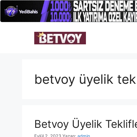
İçeriğe
atla
betvoy üyelik tekl
Betvoy Üyelik Teklifl
Eylül 2, 2023
Yazarı:
admin