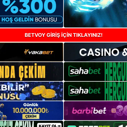
BETVOY GİRİŞ İÇİN TIKLAYINIZ!