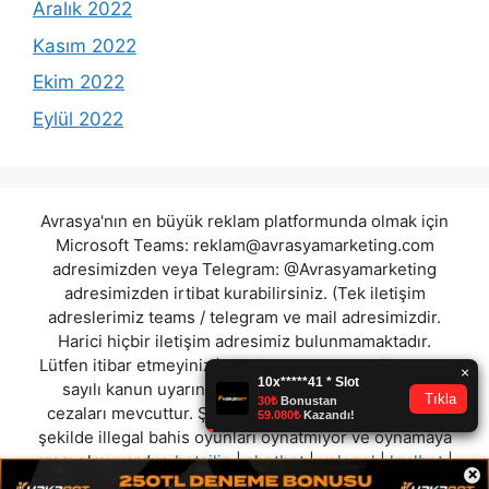
Aralık 2022
Kasım 2022
Ekim 2022
Eylül 2022
Avrasya'nın en büyük reklam platformunda olmak için
Microsoft Teams:
reklam@avrasyamarketing.com
adresimizden veya Telegram: @Avrasyamarketing
adresimizden irtibat kurabilirsiniz. (Tek iletişim
adreslerimiz teams / telegram ve mail adresimizdir.
Harici hiçbir iletişim adresimiz bulunmamaktadır.
Lütfen itibar etmeyiniz.) Türkiye yasalarına göre 7258
sayılı kanun uyarınca yasa dışı bahis oynamanın
cezaları mevcuttur. Şu an bulunduğunuz site hiç bir
şekilde illegal bahis oyunları oynatmıyor ve oynamaya
aracı olmuyordur.
betsilin
|
shotbet
|
volegol
|
kralbet
|
×
millibahis
|
wazamba
|
rexusbet
|
casinom
"