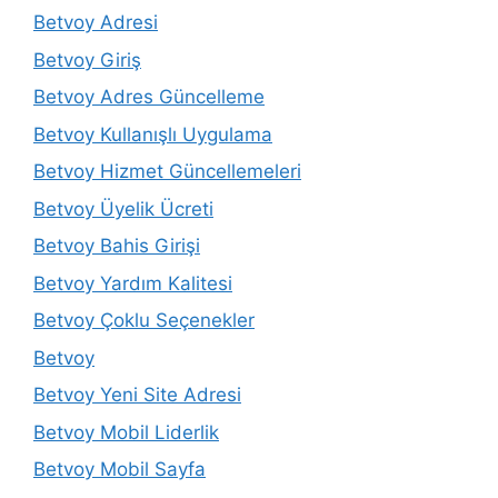
Betvoy Adresi
Betvoy Giriş
Betvoy Adres Güncelleme
Betvoy Kullanışlı Uygulama
Betvoy Hizmet Güncellemeleri
Betvoy Üyelik Ücreti
Betvoy Bahis Girişi
Betvoy Yardım Kalitesi
Betvoy Çoklu Seçenekler
Betvoy
Betvoy Yeni Site Adresi
Betvoy Mobil Liderlik
Betvoy Mobil Sayfa