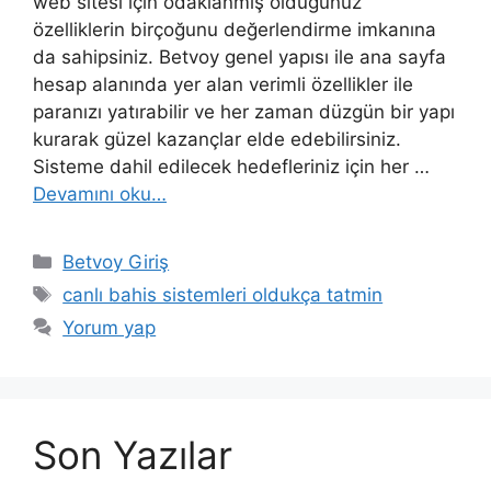
web sitesi için odaklanmış olduğunuz
özelliklerin birçoğunu değerlendirme imkanına
da sahipsiniz. Betvoy genel yapısı ile ana sayfa
hesap alanında yer alan verimli özellikler ile
paranızı yatırabilir ve her zaman düzgün bir yapı
kurarak güzel kazançlar elde edebilirsiniz.
Sisteme dahil edilecek hedefleriniz için her …
Devamını oku…
Kategoriler
Betvoy Giriş
Etiketler
canlı bahis sistemleri oldukça tatmin
Yorum yap
Son Yazılar