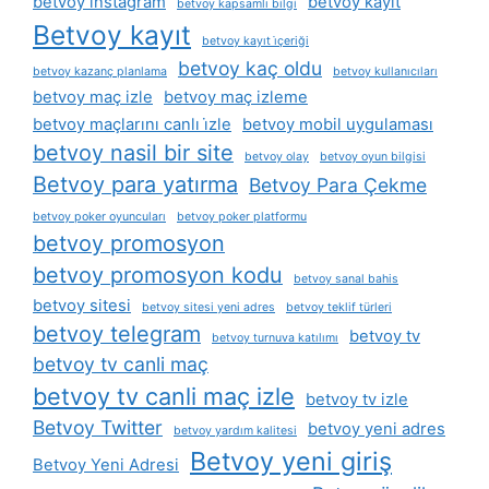
betvoy instagram
betvoy kayit
betvoy kapsamlı bilgi
Betvoy kayıt
betvoy kayıt i̇çeriği
betvoy kaç oldu
betvoy kazanç planlama
betvoy kullanıcıları
betvoy maç izle
betvoy maç izleme
betvoy maçlarını canlı i̇zle
betvoy mobil uygulaması
betvoy nasil bir site
betvoy olay
betvoy oyun bilgisi
Betvoy para yatırma
Betvoy Para Çekme
betvoy poker oyuncuları
betvoy poker platformu
betvoy promosyon
betvoy promosyon kodu
betvoy sanal bahis
betvoy sitesi
betvoy sitesi yeni adres
betvoy teklif türleri
betvoy telegram
betvoy tv
betvoy turnuva katılımı
betvoy tv canli maç
betvoy tv canli maç izle
betvoy tv izle
Betvoy Twitter
betvoy yeni adres
betvoy yardım kalitesi
Betvoy yeni giriş
Betvoy Yeni Adresi