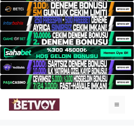
İçeriğe
atla
Menü