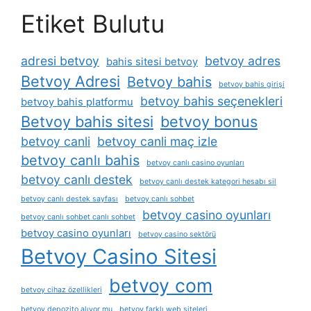
Etiket Bulutu
adresi betvoy
betvoy adres
bahis sitesi betvoy
Betvoy Adresi
Betvoy bahis
betvoy bahis girişi
betvoy bahis seçenekleri
betvoy bahis platformu
Betvoy bahis sitesi
betvoy bonus
betvoy canli
betvoy canli maç izle
betvoy canlı bahis
betvoy canlı casino oyunları
betvoy canlı destek
betvoy canlı destek kategori hesabı sil
betvoy canlı destek sayfası
betvoy canlı sohbet
betvoy casino oyunları
betvoy canlı sohbet canlı sohbet
betvoy casino oyunları
betvoy casino sektörü
Betvoy Casino Sitesi
betvoy com
betvoy cihaz özellikleri
betvoy depozito alıyor mu
betvoy farklı web siteleri