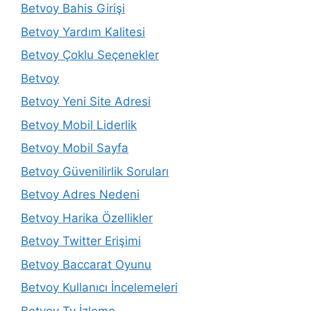
Betvoy Bahis Girişi
Betvoy Yardım Kalitesi
Betvoy Çoklu Seçenekler
Betvoy
Betvoy Yeni Site Adresi
Betvoy Mobil Liderlik
Betvoy Mobil Sayfa
Betvoy Güvenilirlik Soruları
Betvoy Adres Nedeni
Betvoy Harika Özellikler
Betvoy Twitter Erişimi
Betvoy Baccarat Oyunu
Betvoy Kullanıcı İncelemeleri
Betvoy Tv İzleme