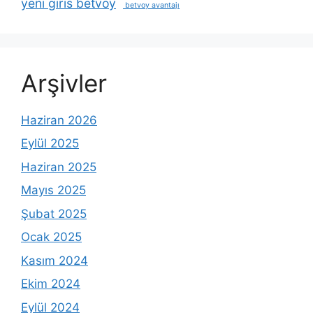
yeni giris betvoy
betvoy avantajı
Arşivler
Haziran 2026
Eylül 2025
Haziran 2025
Mayıs 2025
Şubat 2025
Ocak 2025
Kasım 2024
Ekim 2024
Eylül 2024