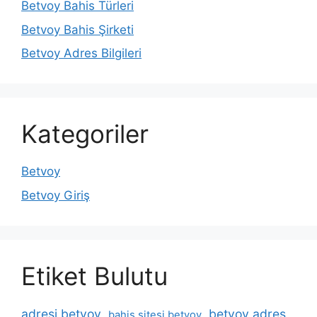
Betvoy Bahis Türleri
Betvoy Bahis Şirketi
Betvoy Adres Bilgileri
Kategoriler
Betvoy
Betvoy Giriş
Etiket Bulutu
adresi betvoy
betvoy adres
bahis sitesi betvoy