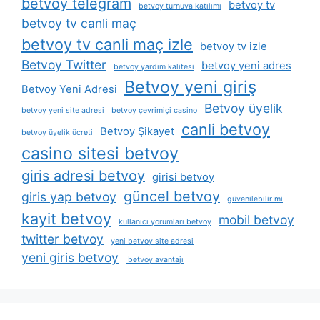
betvoy telegram
betvoy tv
betvoy turnuva katılımı
betvoy tv canli maç
betvoy tv canli maç izle
betvoy tv izle
Betvoy Twitter
betvoy yeni adres
betvoy yardım kalitesi
Betvoy yeni giriş
Betvoy Yeni Adresi
Betvoy üyelik
betvoy yeni site adresi
betvoy çevrimiçi casino
canli betvoy
Betvoy Şikayet
betvoy üyelik ücreti
casino sitesi betvoy
giris adresi betvoy
girisi betvoy
güncel betvoy
giris yap betvoy
güvenilebilir mi
kayit betvoy
mobil betvoy
kullanıcı yorumları betvoy
twitter betvoy
yeni betvoy site adresi
yeni giris betvoy
betvoy avantajı