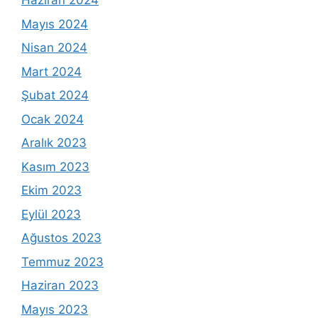
Haziran 2024
Mayıs 2024
Nisan 2024
Mart 2024
Şubat 2024
Ocak 2024
Aralık 2023
Kasım 2023
Ekim 2023
Eylül 2023
Ağustos 2023
Temmuz 2023
Haziran 2023
Mayıs 2023