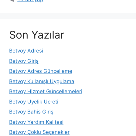
Son Yazılar
Betvoy Adresi
Betvoy Giriş
Betvoy Adres Güncelleme
Betvoy Kullanışlı Uygulama
Betvoy Hizmet Güncellemeleri
Betvoy Üyelik Ücreti
Betvoy Bahis Girişi
Betvoy Yardım Kalitesi
Betvoy Çoklu Seçenekler