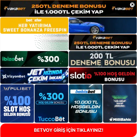
×
BETVOY GİRİŞ İÇİN TIKLAYINIZ!