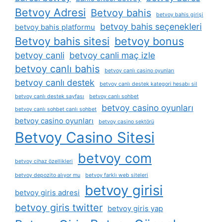
Betvoy Adresi
Betvoy bahis
betvoy bahis girişi
betvoy bahis seçenekleri
betvoy bahis platformu
Betvoy bahis sitesi
betvoy bonus
betvoy canli
betvoy canli maç izle
betvoy canlı bahis
betvoy canlı casino oyunları
betvoy canlı destek
betvoy canlı destek kategori hesabı sil
betvoy canlı destek sayfası
betvoy canlı sohbet
betvoy casino oyunları
betvoy canlı sohbet canlı sohbet
betvoy casino oyunları
betvoy casino sektörü
Betvoy Casino Sitesi
betvoy com
betvoy cihaz özellikleri
betvoy depozito alıyor mu
betvoy farklı web siteleri
betvoy girisi
betvoy giris adresi
betvoy giris twitter
betvoy giris yap