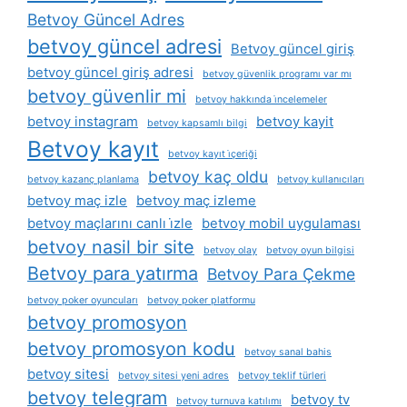
Betvoy Güncel Adres
betvoy güncel adresi
Betvoy güncel giriş
betvoy güncel giriş adresi
betvoy güvenlik programı var mı
betvoy güvenlir mi
betvoy hakkında i̇ncelemeler
betvoy instagram
betvoy kayit
betvoy kapsamlı bilgi
Betvoy kayıt
betvoy kayıt i̇çeriği
betvoy kaç oldu
betvoy kazanç planlama
betvoy kullanıcıları
betvoy maç izle
betvoy maç izleme
betvoy maçlarını canlı i̇zle
betvoy mobil uygulaması
betvoy nasil bir site
betvoy olay
betvoy oyun bilgisi
Betvoy para yatırma
Betvoy Para Çekme
betvoy poker oyuncuları
betvoy poker platformu
betvoy promosyon
betvoy promosyon kodu
betvoy sanal bahis
betvoy sitesi
betvoy sitesi yeni adres
betvoy teklif türleri
betvoy telegram
betvoy tv
betvoy turnuva katılımı