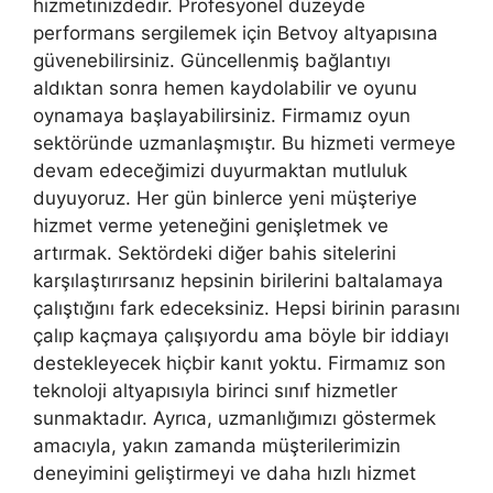
hizmetinizdedir. Profesyonel düzeyde
performans sergilemek için Betvoy altyapısına
güvenebilirsiniz. Güncellenmiş bağlantıyı
aldıktan sonra hemen kaydolabilir ve oyunu
oynamaya başlayabilirsiniz. Firmamız oyun
sektöründe uzmanlaşmıştır. Bu hizmeti vermeye
devam edeceğimizi duyurmaktan mutluluk
duyuyoruz. Her gün binlerce yeni müşteriye
hizmet verme yeteneğini genişletmek ve
artırmak. Sektördeki diğer bahis sitelerini
karşılaştırırsanız hepsinin birilerini baltalamaya
çalıştığını fark edeceksiniz. Hepsi birinin parasını
çalıp kaçmaya çalışıyordu ama böyle bir iddiayı
destekleyecek hiçbir kanıt yoktu. Firmamız son
teknoloji altyapısıyla birinci sınıf hizmetler
sunmaktadır. Ayrıca, uzmanlığımızı göstermek
amacıyla, yakın zamanda müşterilerimizin
deneyimini geliştirmeyi ve daha hızlı hizmet