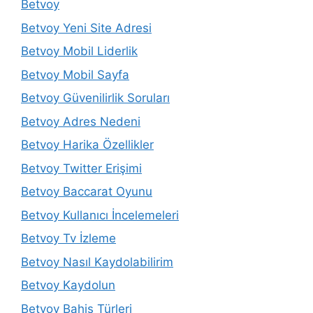
Betvoy
Betvoy Yeni Site Adresi
Betvoy Mobil Liderlik
Betvoy Mobil Sayfa
Betvoy Güvenilirlik Soruları
Betvoy Adres Nedeni
Betvoy Harika Özellikler
Betvoy Twitter Erişimi
Betvoy Baccarat Oyunu
Betvoy Kullanıcı İncelemeleri
Betvoy Tv İzleme
Betvoy Nasıl Kaydolabilirim
Betvoy Kaydolun
Betvoy Bahis Türleri