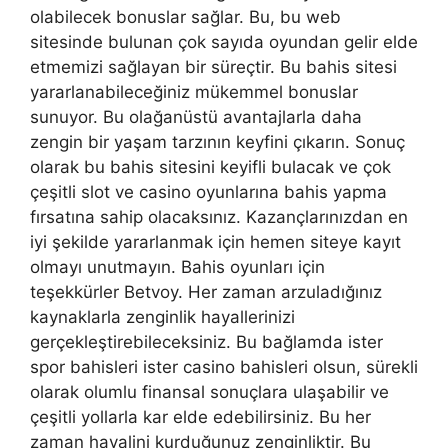
olabilecek bonuslar sağlar. Bu, bu web
sitesinde bulunan çok sayıda oyundan gelir elde
etmemizi sağlayan bir süreçtir. Bu bahis sitesi
yararlanabileceğiniz mükemmel bonuslar
sunuyor. Bu olağanüstü avantajlarla daha
zengin bir yaşam tarzının keyfini çıkarın. Sonuç
olarak bu bahis sitesini keyifli bulacak ve çok
çeşitli slot ve casino oyunlarına bahis yapma
fırsatına sahip olacaksınız. Kazançlarınızdan en
iyi şekilde yararlanmak için hemen siteye kayıt
olmayı unutmayın. Bahis oyunları için
teşekkürler Betvoy. Her zaman arzuladığınız
kaynaklarla zenginlik hayallerinizi
gerçekleştirebileceksiniz. Bu bağlamda ister
spor bahisleri ister casino bahisleri olsun, sürekli
olarak olumlu finansal sonuçlara ulaşabilir ve
çeşitli yollarla kar elde edebilirsiniz. Bu her
zaman hayalini kurduğunuz zenginliktir. Bu