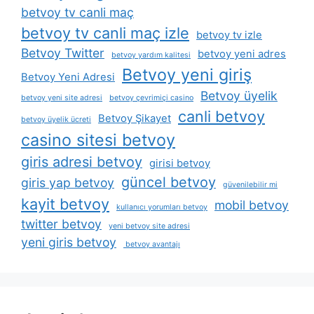
betvoy tv canli maç
betvoy tv canli maç izle
betvoy tv izle
Betvoy Twitter
betvoy yeni adres
betvoy yardım kalitesi
Betvoy yeni giriş
Betvoy Yeni Adresi
Betvoy üyelik
betvoy yeni site adresi
betvoy çevrimiçi casino
canli betvoy
Betvoy Şikayet
betvoy üyelik ücreti
casino sitesi betvoy
giris adresi betvoy
girisi betvoy
güncel betvoy
giris yap betvoy
güvenilebilir mi
kayit betvoy
mobil betvoy
kullanıcı yorumları betvoy
twitter betvoy
yeni betvoy site adresi
yeni giris betvoy
betvoy avantajı