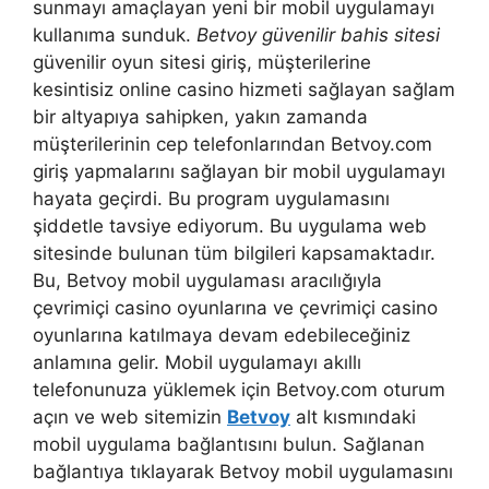
sunmayı amaçlayan yeni bir mobil uygulamayı
kullanıma sunduk.
Betvoy güvenilir bahis sitesi
güvenilir oyun sitesi giriş, müşterilerine
kesintisiz online casino hizmeti sağlayan sağlam
bir altyapıya sahipken, yakın zamanda
müşterilerinin cep telefonlarından Betvoy.com
giriş yapmalarını sağlayan bir mobil uygulamayı
hayata geçirdi. Bu program uygulamasını
şiddetle tavsiye ediyorum. Bu uygulama web
sitesinde bulunan tüm bilgileri kapsamaktadır.
Bu, Betvoy mobil uygulaması aracılığıyla
çevrimiçi casino oyunlarına ve çevrimiçi casino
oyunlarına katılmaya devam edebileceğiniz
anlamına gelir. Mobil uygulamayı akıllı
telefonunuza yüklemek için Betvoy.com oturum
açın ve web sitemizin
Betvoy
alt kısmındaki
mobil uygulama bağlantısını bulun. Sağlanan
bağlantıya tıklayarak Betvoy mobil uygulamasını