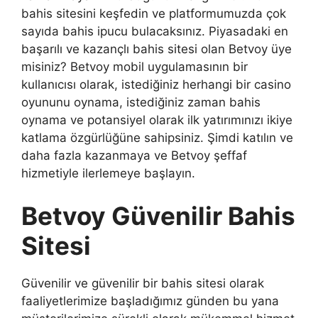
bahis sitesini keşfedin ve platformumuzda çok
sayıda bahis ipucu bulacaksınız. Piyasadaki en
başarılı ve kazançlı bahis sitesi olan Betvoy üye
misiniz? Betvoy mobil uygulamasının bir
kullanıcısı olarak, istediğiniz herhangi bir casino
oyununu oynama, istediğiniz zaman bahis
oynama ve potansiyel olarak ilk yatırımınızı ikiye
katlama özgürlüğüne sahipsiniz. Şimdi katılın ve
daha fazla kazanmaya ve Betvoy şeffaf
hizmetiyle ilerlemeye başlayın.
Betvoy Güvenilir Bahis
Sitesi
Güvenilir ve güvenilir bir bahis sitesi olarak
faaliyetlerimize başladığımız günden bu yana