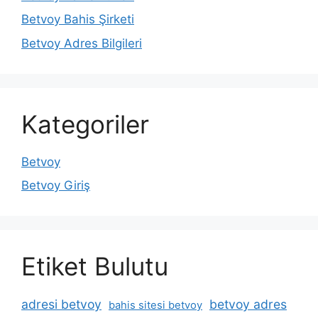
Betvoy Bahis Şirketi
Betvoy Adres Bilgileri
Kategoriler
Betvoy
Betvoy Giriş
Etiket Bulutu
adresi betvoy
betvoy adres
bahis sitesi betvoy