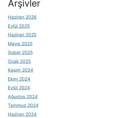
Arşivler
Haziran 2026
Eylül 2025
Haziran 2025
Mayıs 2025
Şubat 2025
Ocak 2025
Kasım 2024
Ekim 2024
Eylül 2024
Ağustos 2024
Temmuz 2024
Haziran 2024