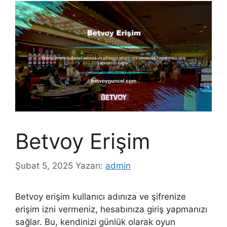
Betvoy Erişim
Şubat 5, 2025
Yazarı:
admin
Betvoy erişim kullanıcı adınıza ve şifrenize
erişim izni vermeniz, hesabınıza giriş yapmanızı
sağlar. Bu, kendinizi günlük olarak oyun