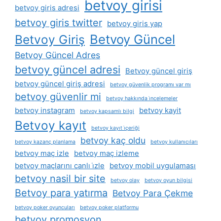
betvoy girisi
betvoy giris adresi
betvoy giris twitter
betvoy giris yap
Betvoy Güncel
Betvoy Giriş
Betvoy Güncel Adres
betvoy güncel adresi
Betvoy güncel giriş
betvoy güncel giriş adresi
betvoy güvenlik programı var mı
betvoy güvenlir mi
betvoy hakkında i̇ncelemeler
betvoy instagram
betvoy kayit
betvoy kapsamlı bilgi
Betvoy kayıt
betvoy kayıt i̇çeriği
betvoy kaç oldu
betvoy kazanç planlama
betvoy kullanıcıları
betvoy maç izle
betvoy maç izleme
betvoy maçlarını canlı i̇zle
betvoy mobil uygulaması
betvoy nasil bir site
betvoy olay
betvoy oyun bilgisi
Betvoy para yatırma
Betvoy Para Çekme
betvoy poker oyuncuları
betvoy poker platformu
betvoy promosyon