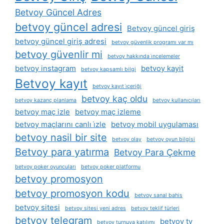
Betvoy Güncel Adres
betvoy güncel adresi
Betvoy güncel giriş
betvoy güncel giriş adresi
betvoy güvenlik programı var mı
betvoy güvenlir mi
betvoy hakkında i̇ncelemeler
betvoy instagram
betvoy kayit
betvoy kapsamlı bilgi
Betvoy kayıt
betvoy kayıt i̇çeriği
betvoy kaç oldu
betvoy kazanç planlama
betvoy kullanıcıları
betvoy maç izle
betvoy maç izleme
betvoy maçlarını canlı i̇zle
betvoy mobil uygulaması
betvoy nasil bir site
betvoy olay
betvoy oyun bilgisi
Betvoy para yatırma
Betvoy Para Çekme
betvoy poker oyuncuları
betvoy poker platformu
betvoy promosyon
betvoy promosyon kodu
betvoy sanal bahis
betvoy sitesi
betvoy sitesi yeni adres
betvoy teklif türleri
betvoy telegram
betvoy tv
betvoy turnuva katılımı