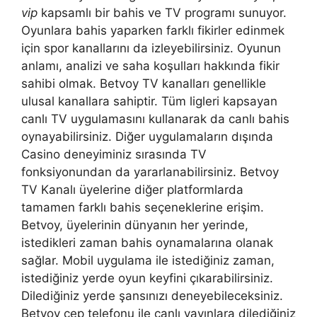
vip
kapsamlı bir bahis ve TV programı sunuyor.
Oyunlara bahis yaparken farklı fikirler edinmek
için spor kanallarını da izleyebilirsiniz. Oyunun
anlamı, analizi ve saha koşulları hakkında fikir
sahibi olmak. Betvoy TV kanalları genellikle
ulusal kanallara sahiptir. Tüm ligleri kapsayan
canlı TV uygulamasını kullanarak da canlı bahis
oynayabilirsiniz. Diğer uygulamaların dışında
Casino deneyiminiz sırasında TV
fonksiyonundan da yararlanabilirsiniz. Betvoy
TV Kanalı üyelerine diğer platformlarda
tamamen farklı bahis seçeneklerine erişim.
Betvoy, üyelerinin dünyanın her yerinde,
istedikleri zaman bahis oynamalarına olanak
sağlar. Mobil uygulama ile istediğiniz zaman,
istediğiniz yerde oyun keyfini çıkarabilirsiniz.
Dilediğiniz yerde şansınızı deneyebileceksiniz.
Betvoy cep telefonu ile canlı yayınlara dilediğiniz