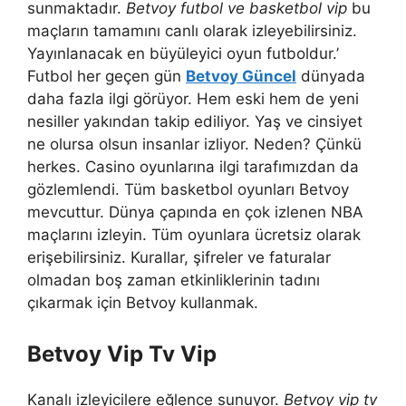
sunmaktadır.
Betvoy futbol ve basketbol vip
bu
maçların tamamını canlı olarak izleyebilirsiniz.
Yayınlanacak en büyüleyici oyun futboldur.’
Futbol her geçen gün
Betvoy Güncel
dünyada
daha fazla ilgi görüyor. Hem eski hem de yeni
nesiller yakından takip ediliyor. Yaş ve cinsiyet
ne olursa olsun insanlar izliyor. Neden? Çünkü
herkes. Casino oyunlarına ilgi tarafımızdan da
gözlemlendi. Tüm basketbol oyunları Betvoy
mevcuttur. Dünya çapında en çok izlenen NBA
maçlarını izleyin. Tüm oyunlara ücretsiz olarak
erişebilirsiniz. Kurallar, şifreler ve faturalar
olmadan boş zaman etkinliklerinin tadını
çıkarmak için Betvoy kullanmak.
Betvoy Vip Tv Vip
Kanalı izleyicilere eğlence sunuyor.
Betvoy vip tv