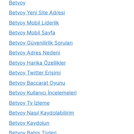
Betvoy
Betvoy Yeni Site Adresi
Betvoy Mobil Liderlik
Betvoy Mobil Sayfa
Betvoy Güvenilirlik Soruları
Betvoy Adres Nedeni
Betvoy Harika Özellikler
Betvoy Twitter Erişimi
Betvoy Baccarat Oyunu
Betvoy Kullanıcı İncelemeleri
Betvoy Tv İzleme
Betvoy Nasıl Kaydolabilirim
Betvoy Kaydolun
Betvoy Bahis Türleri