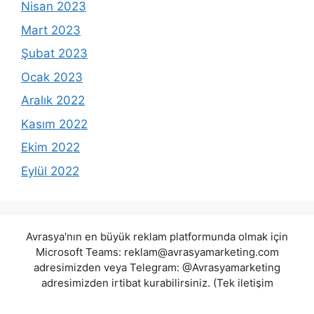
Nisan 2023
Mart 2023
Şubat 2023
Ocak 2023
Aralık 2022
Kasım 2022
Ekim 2022
Eylül 2022
Avrasya'nın en büyük reklam platformunda olmak için
Microsoft Teams:
reklam@avrasyamarketing.com
adresimizden veya Telegram: @Avrasyamarketing
adresimizden irtibat kurabilirsiniz. (Tek iletişim
adreslerimiz teams / telegram ve mail adresimizdir.
Harici hiçbir iletişim adresimiz bulunmamaktadır.