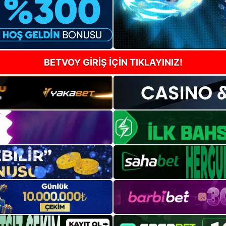
BETVOY GİRİŞ İÇİN TIKLAYINIZ!